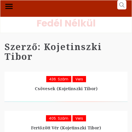
Fedél Nélkül
Szerző:
Kojetinszki
Tibor
436. Szám
Vers
Csövesek (Kojetinszki Tibor)
405. Szám
Vers
Fertőzött Vér (Kojetinszki Tibor)