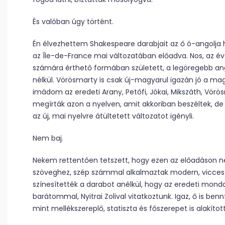
És valóban úgy történt.
Én élvezhettem Shakespeare darabjait az ő ó-angolja he
az Île-de-France mai változatában előadva. Nos, az év
számára érthető formában született, a legöregebb an
nélkül. Vörösmarty is csak új-magyarul igazán jó a m
imádom az eredeti Arany, Petőfi, Jókai, Mikszáth, Vö
megírták azon a nyelven, amit akkoriban beszéltek, d
az új, mai nyelvre átültetett változatot igényli.
Nem baj.
Nekem rettentően tetszett, hogy ezen az előadáson ne
szöveghez, szép számmal alkalmaztak modern, vicces b
színesítették a darabot anélkül, hogy az eredeti mond
barátommal, Nyitrai Zolival vitatkoztunk. Igaz, ő is be
mint mellékszereplő, statiszta és főszerepet is alakítot