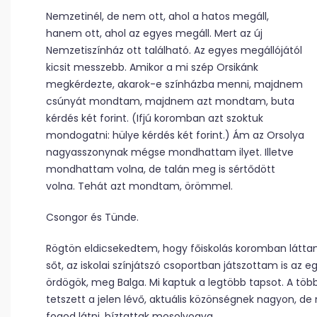
Nemzetinél, de nem ott, ahol a hatos megáll,
hanem ott, ahol az egyes megáll. Mert az új
Nemzetiszínház ott található. Az egyes megállójától
kicsit messzebb. Amikor a mi szép Orsikánk
megkérdezte, akarok-e színházba menni, majdnem
csúnyát mondtam, majdnem azt mondtam, buta
kérdés két forint. (Ifjú koromban azt szoktuk
mondogatni: hülye kérdés két forint.) Ám az Orsolya
nagyasszonynak mégse mondhattam ilyet. Illetve
mondhattam volna, de talán meg is sértődött
volna. Tehát azt mondtam, örömmel.
Csongor és Tünde.
Rögtön eldicsekedtem, hogy főiskolás koromban láttam
sőt, az iskolai színjátszó csoportban játszottam is az 
ördögök, meg Balga. Mi kaptuk a legtöbb tapsot. A több
tetszett a jelen lévő, aktuális közönségnek nagyon, d
fogod látni, bíztattak mosolyogva.