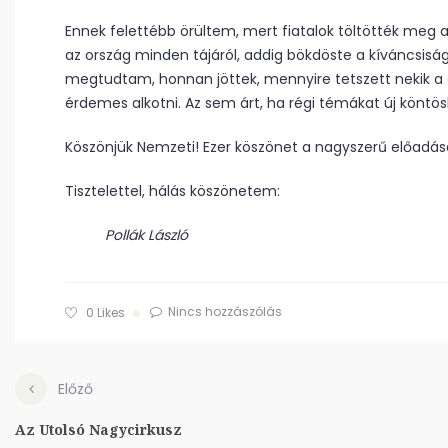
Ennek felettébb örültem, mert fiatalok töltötték meg a 
az ország minden tájáról, addig bökdöste a kíváncsis
megtudtam, honnan jöttek, mennyire tetszett nekik a d
érdemes alkotni. Az sem árt, ha régi témákat új köntös
Köszönjük Nemzeti! Ezer köszönet a nagyszerű előadásé
Tisztelettel, hálás köszönetem:
Pollák László
Nincs hozzászólás
0
Likes
Előző
Az Utolsó Nagycirkusz