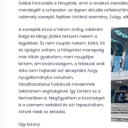
Sokkal fontosabb a fényjáték, amit a rendező zseniális
mendegélt a színpadon. az éppen aktuális reflektorfény
valamely szereplő fejében történő esemény, (vágy, el
A szereplők közül a három ördög, valamint
Balga és Mirigy játéka tetszett nekem a
legjobban. És nem csupán nekem. Költő, író
és újságíró voltam, a hírlapírást manapság
már ritkán gyakorlom, mert nyugdíjas
lettem, ám kíváncsiságom, a firkászok örök
átka nem hajlandó azt akceptálni, hogy
nyugállományba vonultam,
fáradhatatlanul futkározik mindenfelé
tekintetem segítségével. Így történt ez a
Nemzetiben is. Megfigyeltem a közönséget
is a szemem sarkából és azt tapasztaltam,
tetszik nekik az előadás.
Úgy bizony.