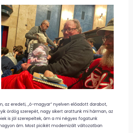
, az eredeti, „ó-magyar” nyelven előadott darabot,
egyik ördög szerepét, nagy sikert arattunk mi hárman, az
iek is jól szerepeltek, ám a mi négyes fogatunk
e nagyon ám. Most picikét modernizált változatban