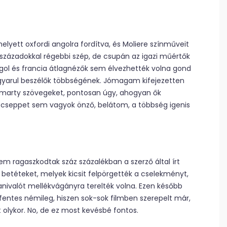
lyett oxfordi angolra fordítva, és Moliere színműveit
századokkal régebbi szép, de csupán az igazi műértők
gol és francia átlagnézők sem élvezhették volna gond
agyarul beszélők többségének. Jómagam kifejezetten
rösmarty szövegeket, pontosan úgy, ahogyan ők
e cseppet sem vagyok önző, belátom, a többség igenis
m ragaszkodtak száz százalékban a szerző által írt
etéteket, melyek kicsit felpörgették a cselekményt,
anivalót mellékvágányra terelték volna. Ezen később
nnfentes némileg, hiszen sok-sok filmben szerepelt már,
t olykor. No, de ez most kevésbé fontos.