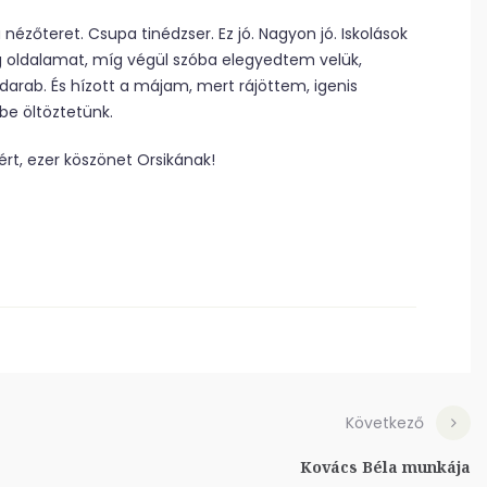
nézőteret. Csupa tinédzser. Ez jó. Nagyon jó. Iskolások
ág oldalamat, míg végül szóba elegyedtem velük,
arab. És hízott a májam, mert rájöttem, igenis
be öltöztetünk.
rt, ezer köszönet Orsikának!
Következő
Kovács Béla munkája