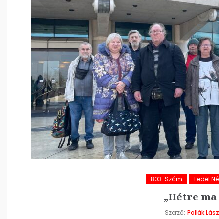
803. Szám
Fedél Né
„Hétre ma
Szerző:
Pollák Lász