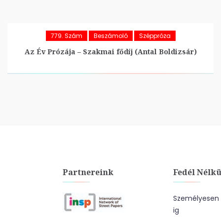
779. Szám
Beszámoló
Széppróza
Az Év Prózája – Szakmai fődíj (Antal Boldizsár)
Partnereink
Fedél Nélkü
Személyesen a
ig