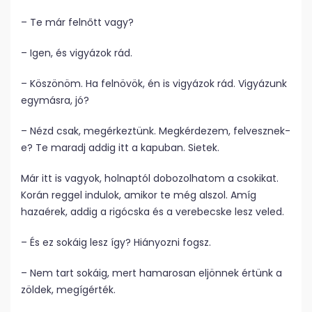
– Te már felnőtt vagy?
– Igen, és vigyázok rád.
– Köszönöm. Ha felnövök, én is vigyázok rád. Vigyázunk
egymásra, jó?
– Nézd csak, megérkeztünk. Megkérdezem, felvesznek-
e? Te maradj addig itt a kapuban. Sietek.
Már itt is vagyok, holnaptól dobozolhatom a csokikat.
Korán reggel indulok, amikor te még alszol. Amíg
hazaérek, addig a rigócska és a verebecske lesz veled.
– És ez sokáig lesz így? Hiányozni fogsz.
– Nem tart sokáig, mert hamarosan eljönnek értünk a
zöldek, megígérték.