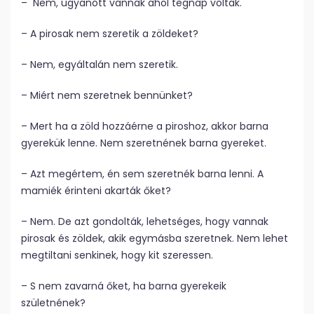
– Nem, ugyanott vannak ahol tegnap voltak.
– A pirosak nem szeretik a zöldeket?
– Nem, egyáltalán nem szeretik.
– Miért nem szeretnek bennünket?
– Mert ha a zöld hozzáérne a piroshoz, akkor barna
gyerekük lenne. Nem szeretnének barna gyereket.
– Azt megértem, én sem szeretnék barna lenni. A
mamiék érinteni akarták őket?
– Nem. De azt gondolták, lehetséges, hogy vannak
pirosak és zöldek, akik egymásba szeretnek. Nem lehet
megtiltani senkinek, hogy kit szeressen.
– S nem zavarná őket, ha barna gyerekeik
születnének?