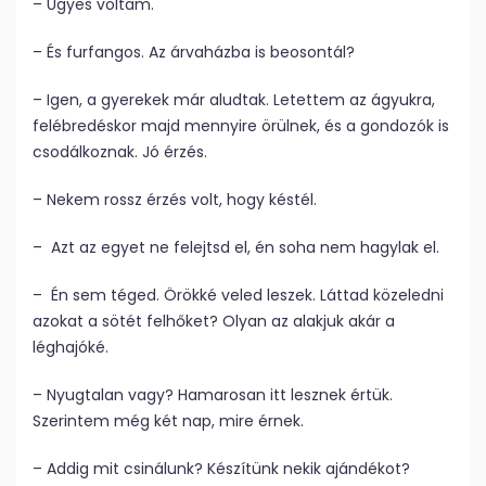
– Ügyes voltam.
– És furfangos. Az árvaházba is beosontál?
– Igen, a gyerekek már aludtak. Letettem az ágyukra,
felébredéskor majd mennyire örülnek, és a gondozók is
csodálkoznak. Jó érzés.
– Nekem rossz érzés volt, hogy késtél.
– Azt az egyet ne felejtsd el, én soha nem hagylak el.
– Én sem téged. Örökké veled leszek. Láttad közeledni
azokat a sötét felhőket? Olyan az alakjuk akár a
léghajóké.
– Nyugtalan vagy? Hamarosan itt lesznek értük.
Szerintem még két nap, mire érnek.
– Addig mit csinálunk? Készítünk nekik ajándékot?