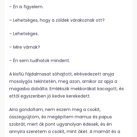
– Én is figyelem.
– Lehetséges, hogy a zöldek várakoznak ott?
– Lehetséges.
– Mire várnak?
– Én sem tudhatok mindent.
A kisfiú fájdalmasat sóhajtott, elrévedezett anyja
mosolygós tekintetén, meg azon, amikor az apja a
magasba dobálta. Emlékszik mekkorákat kacagott, és
ettől egyszeriben jó kedve kerekedett.
Arra gondoltam, nem eszem meg a csokit,
összegyűjtöm, és megépítem mamus és papus
szobrát, mert ők pont ugyanolyan édesek, és én
annyira szeretem a csokit, mint őket. A mamát és a