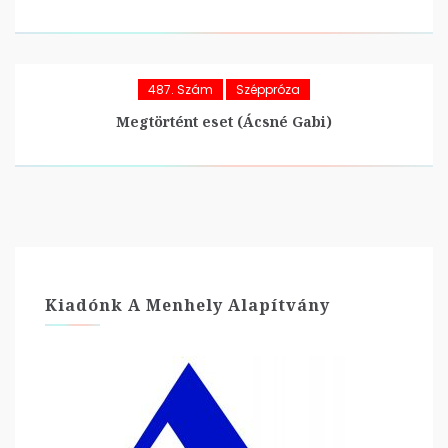
487. Szám
Széppróza
Megtörtént eset (Ácsné Gabi)
Kiadónk A Menhely Alapítvány