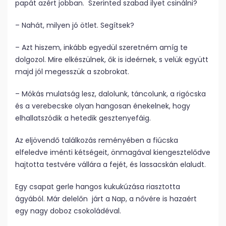
papát azért jobban. Szerinted szabad ilyet csinálni?
– Nahát, milyen jó ötlet. Segítsek?
– Azt hiszem, inkább egyedül szeretném amíg te
dolgozol. Mire elkészülnek, ők is ideérnek, s velük együtt
majd jól megesszük a szobrokat.
– Mókás mulatság lesz, dalolunk, táncolunk, a rigócska
és a verebecske olyan hangosan énekelnek, hogy
elhallatszódik a hetedik gesztenyefáig.
Az eljövendő találkozás reményében a fiúcska
elfeledve iménti kétségeit, önmagával kiengesztelődve
hajtotta testvére vállára a fejét, és lassacskán elaludt.
Egy csapat gerle hangos kukukúzása riasztotta
ágyából. Már delelőn járt a Nap, a nővére is hazaért
egy nagy doboz csokoládéval.