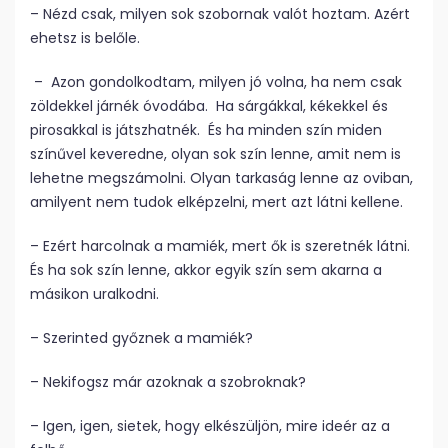
– Nézd csak, milyen sok szobornak valót hoztam. Azért
ehetsz is belőle.
– Azon gondolkodtam, milyen jó volna, ha nem csak
zöldekkel járnék óvodába. Ha sárgákkal, kékekkel és
pirosakkal is játszhatnék. És ha minden szín miden
színűvel keveredne, olyan sok szín lenne, amit nem is
lehetne megszámolni. Olyan tarkaság lenne az oviban,
amilyent nem tudok elképzelni, mert azt látni kellene.
– Ezért harcolnak a mamiék, mert ők is szeretnék látni.
És ha sok szín lenne, akkor egyik szín sem akarna a
másikon uralkodni.
– Szerinted győznek a mamiék?
– Nekifogsz már azoknak a szobroknak?
– Igen, igen, sietek, hogy elkészüljön, mire ideér az a