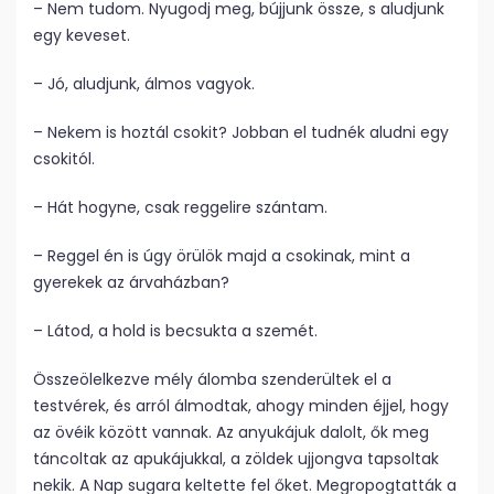
– Nem tudom. Nyugodj meg, bújjunk össze, s aludjunk
egy keveset.
– Jó, aludjunk, álmos vagyok.
– Nekem is hoztál csokit? Jobban el tudnék aludni egy
csokitól.
– Hát hogyne, csak reggelire szántam.
– Reggel én is úgy örülök majd a csokinak, mint a
gyerekek az árvaházban?
– Látod, a hold is becsukta a szemét.
Összeölelkezve mély álomba szenderültek el a
testvérek, és arról álmodtak, ahogy minden éjjel, hogy
az övéik között vannak. Az anyukájuk dalolt, ők meg
táncoltak az apukájukkal, a zöldek ujjongva tapsoltak
nekik. A Nap sugara keltette fel őket. Megropogtatták a