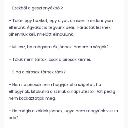
– Ezekből a gesztenyékből?
– Talán egy házikót, egy olyat, amiben mindannyian
elférünk. Ágyakat is tegyünk bele. Fáradtak lesznek,
pihenniük kell, mielőtt elindulunk.
– Mi lesz, ha mégsem ők jönnek, hanem a sárgák?
– Tőlük nem tartok, csak a pirosak kémei.
– S ha a pirosak törnek ránk?
– Nem, a pirosak nem hagyják el a szigetet, ha
elhagynák, kifakulna a színük a napsütéstől. Azt pedig
nem kockáztatják meg.
– Ha mégis a zöldek jönnek, ugye nem megyünk vissza
oda?