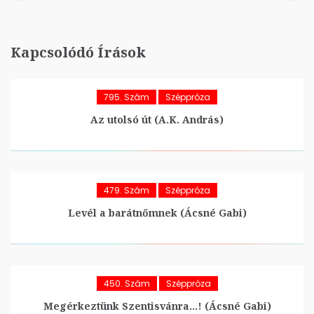
Kapcsolódó Írások
795. Szám
Széppróza
Az utolsó út (A.K. András)
479. Szám
Széppróza
Levél a barátnőmnek (Ácsné Gabi)
450. Szám
Széppróza
Megérkeztünk Szentisvánra…! (Ácsné Gabi)