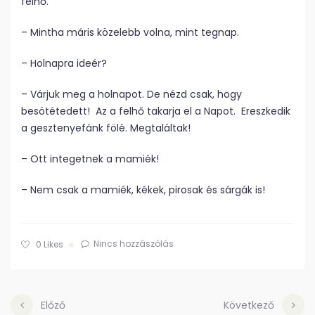
felhő.
– Mintha máris közelebb volna, mint tegnap.
– Holnapra ideér?
– Várjuk meg a holnapot. De nézd csak, hogy
besötétedett! Az a felhő takarja el a Napot. Ereszkedik
a gesztenyefánk fölé. Megtaláltak!
– Ott integetnek a mamiék!
– Nem csak a mamiék, kékek, pirosak és sárgák is!
Nincs hozzászólás
0
Likes
Előző
Következő