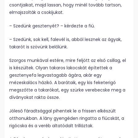
csontjaikat, majd lassan, hogy minél tovább tartson,
elmajszolták a csokijukat.
– Szedünk gesztenyét? – kérdezte a fiú.
– Szedünk, sok kell, falevél is, abból lesznek az ágyak,
takarót is szövünk belőlünk.
Szorgos munkával estére, mire feljött az első csillag, el
is készültek. Olyan takaros lakocskát építettek a
gesztenyefa legvastagabb ágára, akár egy
mézeskalács házikó. A barátaik, egy kis feketerigó
megszőtte a takarókat, egy szürke verebecske meg a
díványokat rakta össze.
Jóleső fáradtsággal pihentek le a frissen elkészült
otthonukban. A lány gyengéden ringatta a fiúcskát, a
rigócska és a veréb altatódalt trilláztak.