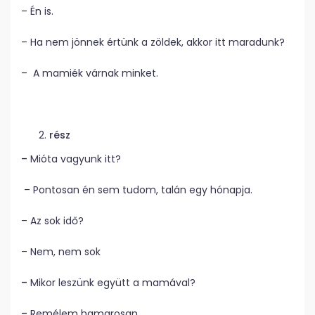
– Én is.
– Ha nem jönnek értünk a zöldek, akkor itt maradunk?
– A mamiék várnak minket.
rész
–
Mióta vagyunk itt?
– Pontosan én sem tudom, talán egy hónapja.
– Az sok idő?
– Nem, nem sok
–
Mikor leszünk együtt a mamával?
–
Remélem hamarosan