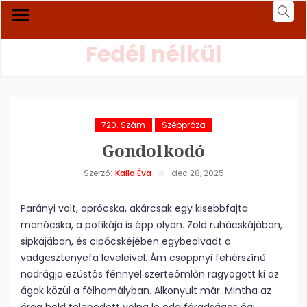
Fedél nélkül
720. Szám
Széppróza
Gondolkodó
Szerző:
Kalla Éva
dec 28, 2025
Parányi volt, aprócska, akárcsak egy kisebbfajta
manócska, a pofikája is épp olyan. Zöld ruhácskájában,
sipkájában, és cipőcskéjében egybeolvadt a
vadgesztenyefa leveleivel. Ám csöppnyi fehérszínű
nadrágja ezüstös fénnyel szerteömlőn ragyogott ki az
ágak közül a félhomályban. Alkonyult már. Mintha az