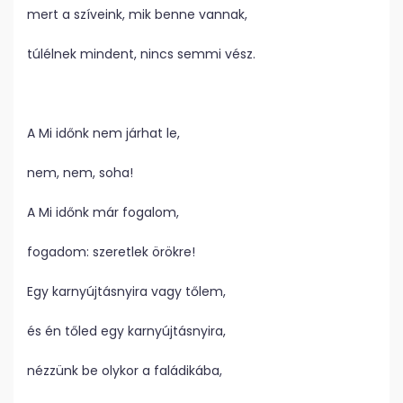
mert a szíveink, mik benne vannak,
túlélnek mindent, nincs semmi vész.
A Mi időnk nem járhat le,
nem, nem, soha!
A Mi időnk már fogalom,
fogadom: szeretlek örökre!
Egy karnyújtásnyira vagy tőlem,
és én tőled egy karnyújtásnyira,
nézzünk be olykor a faládikába,