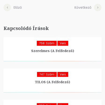
Előző
Következő
Kapcsolódó Írások
758. Szám
Vers
Szerelmes (A Felfedező)
747. Szám
Vers
TILOS (A Felfedező)