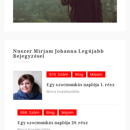
Nuszer Mirjam Johanna Legújabb
Bejegyzései
670. Szám
Blog
Mirjam
Egy szocmunkás naplója 1. rész
Nincs hozzászólás
698. Szám
Blog
Mirjam
Egy szocmunkás naplója 29. rész
Nincs hozzászólás