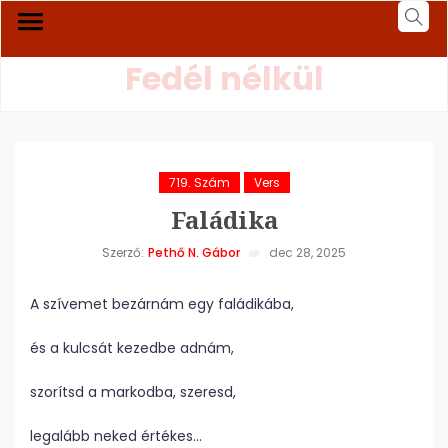
Fedél nélkül
719. Szám
Vers
Faládika
Szerző:
Pethő N. Gábor
dec 28, 2025
A szívemet bezárnám egy faládikába,
és a kulcsát kezedbe adnám,
szorítsd a markodba, szeresd,
legalább neked értékes…