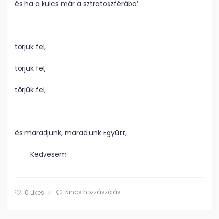
és ha a kulcs már a sztratoszférába’:
törjük fel,
törjük fel,
törjük fel,
és maradjunk, maradjunk Együtt,
Kedvesem.
Nincs hozzászólás
0
Likes