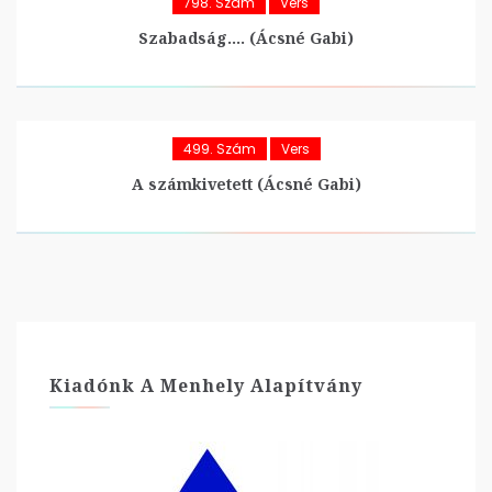
798. Szám
Vers
Szabadság…. (Ácsné Gabi)
499. Szám
Vers
A számkivetett (Ácsné Gabi)
Kiadónk A Menhely Alapítvány