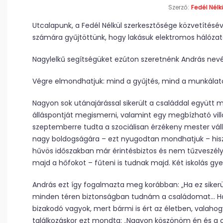
Szerző:
Fedél Nélk
Utcalapunk, a Fedél Nélkül szerkesztősége közvetítésév
számára gyűjtöttünk, hogy lakásuk elektromos hálózat
Nagylelkű segítségüket ezúton szeretnénk András nev
Végre elmondhatjuk: mind a gyűjtés, mind a munkálato
Nagyon sok utánajárással sikerült a családdal együtt 
álláspontját megismerni, valamint egy megbízható vill
szeptemberre tudta a szociálisan érzékeny mester váll
nagy boldogságára – ezt nyugodtan mondhatjuk – hiszen
hűvös időszakban már érintésbiztos és nem tűzveszélye
majd a hőfokot – fűteni is tudnak majd. Két iskolás gy
András ezt így fogalmazta meg korábban: „Ha ez siker
minden téren biztonságban tudnám a családomat… Ha 
bizakodó vagyok, mert bármi is ért az életben, valaho
találkozáskor ezt mondta: „Nagyon köszönöm én és a 