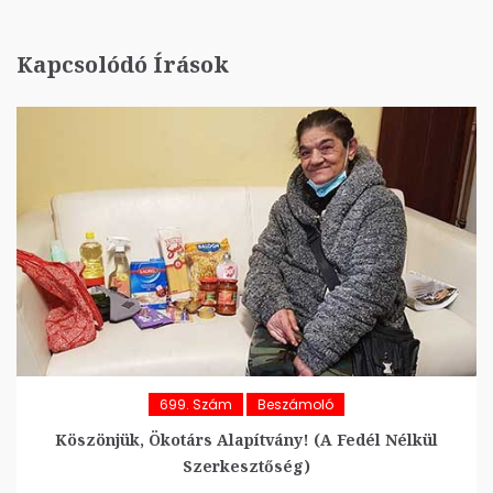
Kapcsolódó Írások
699. Szám
Beszámoló
Köszönjük, Ökotárs Alapítvány! (A Fedél Nélkül
Szerkesztőség)