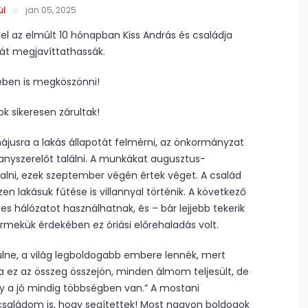
ül
jan 05, 2025
el az elmúlt 10 hónapban Kiss András és családja
át megjavíttathassák.
ében is megköszönni!
k sikeresen zárultak!
májusra a lakás állapotát felmérni, az önkormányzat
anyszerelőt találni. A munkákat augusztus-
alni, ezek szeptember végén értek véget. A család
 lakásuk fűtése is villannyal történik. A következő
s hálózatot használhatnak, és – bár lejjebb tekerik
ermekük érdekében ez óriási előrehaladás volt.
ülne, a világ legboldogabb embere lennék, mert
ez az összeg összejön, minden álmom teljesült, de
gy a jó mindig többségben van.” A mostani
családom is, hogy segítettek! Most nagyon boldogok