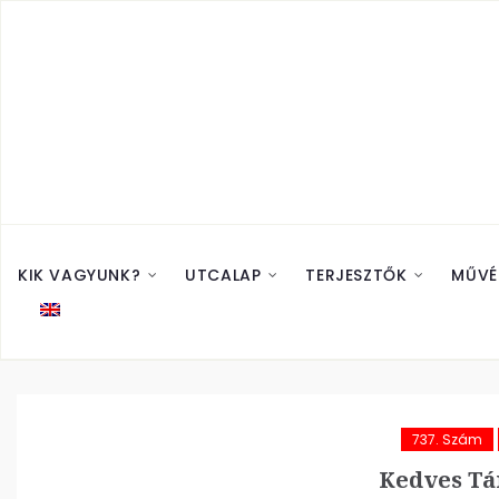
KIK VAGYUNK?
UTCALAP
TERJESZTŐK
MŰVÉ
737. Szám
Kedves Tá