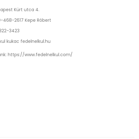
apest Kürt utca 4.
0-468-2617 Kepe Róbert
 322-3423
kul kukac fedelnelkul.hu
nk:
https://www.fedelnelkul.com/