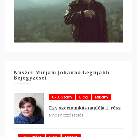
Nuszer Mirjam Johanna Legújabb
Bejegyzései
670. Szám
Blog
Mirjam
Egy szocmunkás naplója 1. rész
Nincs hozzászólás