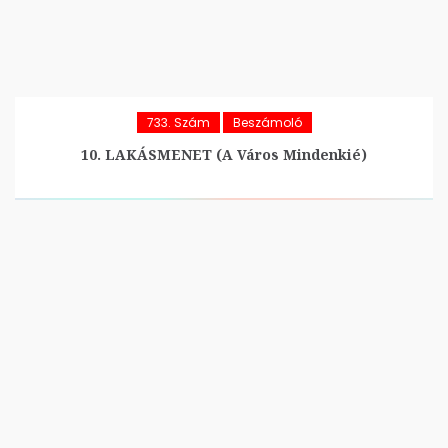
733. Szám
Beszámoló
10. LAKÁSMENET (A Város Mindenkié)