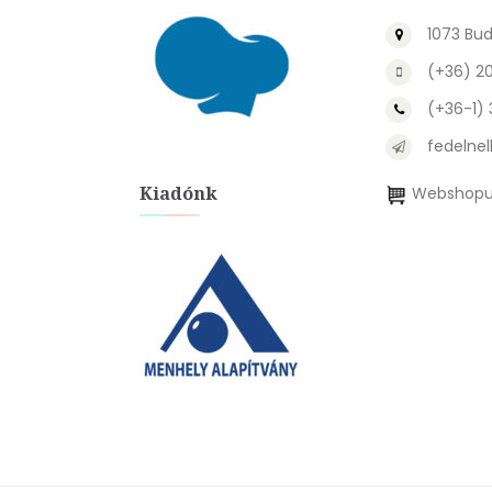
1073 Bud
(+36) 2
(+36-1)
fedelnel
Kiadónk
Webshopu