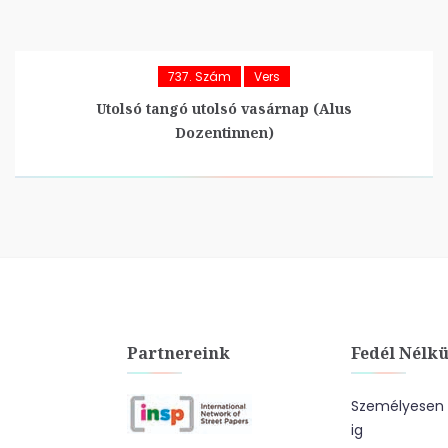
737. Szám
Vers
Utolsó tangó utolsó vasárnap (Alus
Dozentinnen)
Partnereink
Fedél Nélkü
Személyesen a
ig