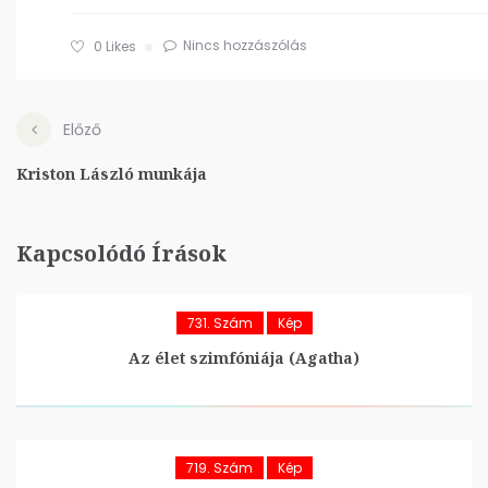
Nincs hozzászólás
0
Likes
Előző
Kriston László munkája
Kapcsolódó Írások
731. Szám
Kép
Az élet szimfóniája (Agatha)
719. Szám
Kép