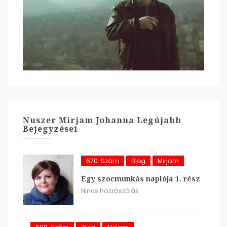
Nuszer Mirjam Johanna Legújabb
Bejegyzései
670. Szám
Blog
Mirjam
Egy szocmunkás naplója 1. rész
Nincs hozzászólás