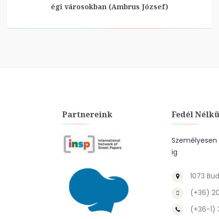
égi városokban (Ambrus József)
Partnereink
Fedél Nélkü
Személyesen a
ig
1073 Bud
(+36) 2
(+36-1)