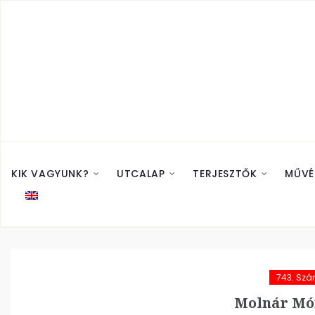
KIK VAGYUNK?
UTCALAP
TERJESZTŐK
MŰVÉ
743. Sz
Molnár Mó