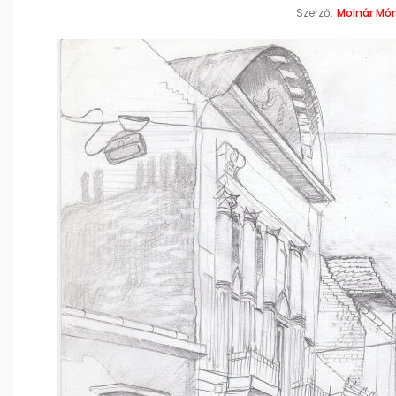
Szerző:
Molnár Món