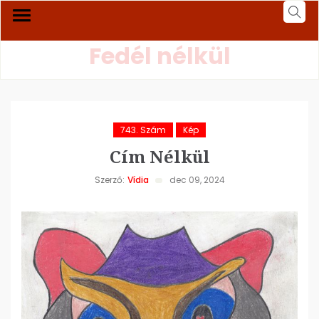
Fedél nélkül
743. Szám
Kép
Cím Nélkül
Szerző:
Vídia
dec 09, 2024