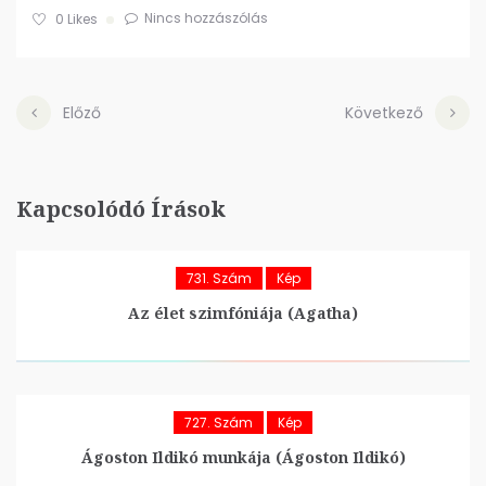
Nincs hozzászólás
0
Likes
Előző
Következő
Kapcsolódó Írások
731. Szám
Kép
Az élet szimfóniája (Agatha)
727. Szám
Kép
Ágoston Ildikó munkája (Ágoston Ildikó)