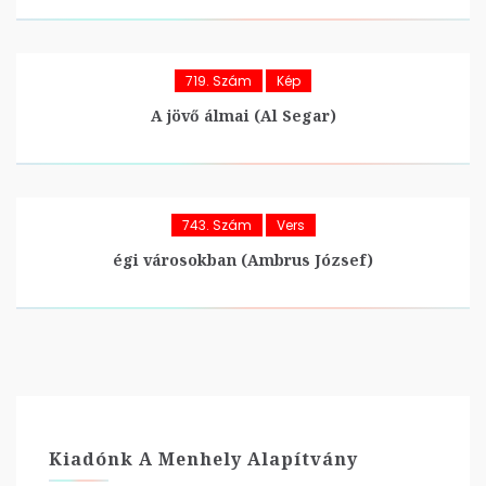
719. Szám
Kép
A jövő álmai (Al Segar)
743. Szám
Vers
égi városokban (Ambrus József)
Kiadónk A Menhely Alapítvány