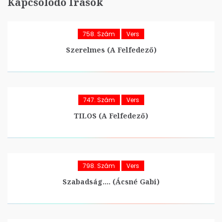
Kapcsolódó Írások
758. Szám
Vers
Szerelmes (A Felfedező)
747. Szám
Vers
TILOS (A Felfedező)
798. Szám
Vers
Szabadság…. (Ácsné Gabi)