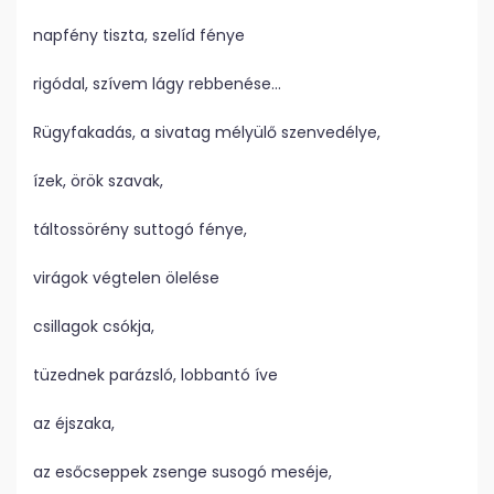
napfény tiszta, szelíd fénye
rigódal, szívem lágy rebbenése…
Rügyfakadás, a sivatag mélyülő szenvedélye,
ízek, örök szavak,
táltossörény suttogó fénye,
virágok végtelen ölelése
csillagok csókja,
tüzednek parázsló, lobbantó íve
az éjszaka,
az esőcseppek zsenge susogó meséje,