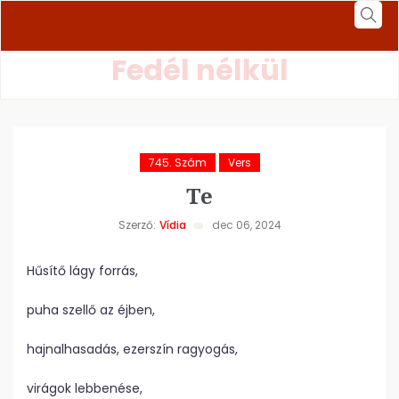
Fedél nélkül
745. Szám
Vers
Te
Szerző:
Vídia
dec 06, 2024
Hűsítő lágy forrás,
puha szellő az éjben,
hajnalhasadás, ezerszín ragyogás,
virágok lebbenése,