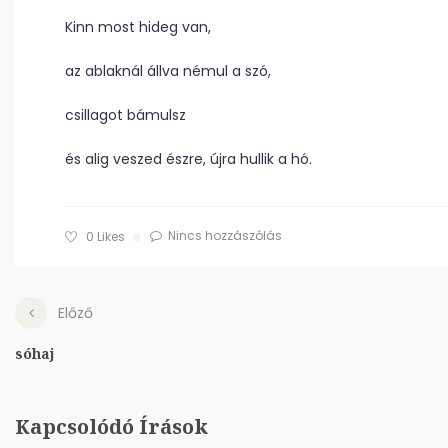
Kinn most hideg van,
az ablaknál állva némul a szó,
csillagot bámulsz
és alig veszed észre, újra hullik a hó.
Nincs hozzászólás
0
Likes
Előző
sóhaj
Kapcsolódó Írások