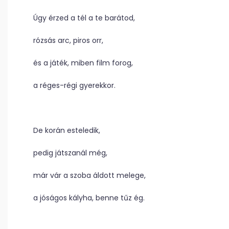
Úgy érzed a tél a te barátod,
rózsás arc, piros orr,
és a játék, miben film forog,
a réges-régi gyerekkor.
De korán esteledik,
pedig játszanál még,
már vár a szoba áldott melege,
a jóságos kályha, benne tűz ég.