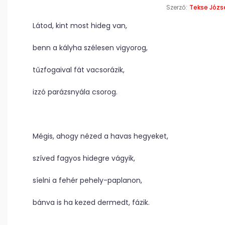
Szerző:
Tekse Józs
Látod, kint most hideg van,
benn a kályha szélesen vigyorog,
tűzfogaival fát vacsorázik,
izzó parázsnyála csorog.
Mégis, ahogy nézed a havas hegyeket,
szíved fagyos hidegre vágyik,
síelni a fehér pehely-paplanon,
bánva is ha kezed dermedt, fázik.