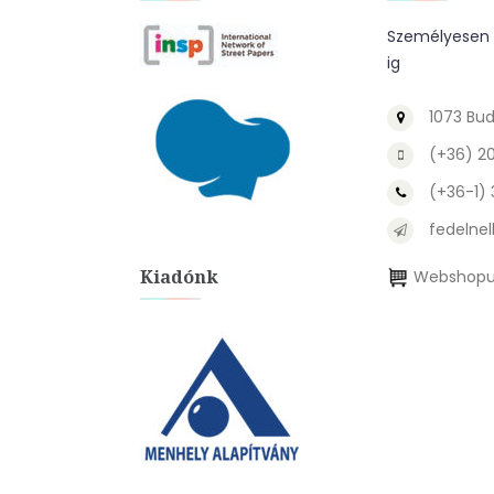
Személyesen a
ig
1073 Bud
(+36) 2
(+36-1)
fedelnel
Kiadónk
Webshopu