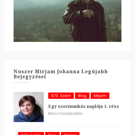
Nuszer Mirjam Johanna Legújabb
Bejegyzései
670. Szám
Blog
Mirjam
Egy szocmunkás naplója 1. rész
Nincs hozzászólás