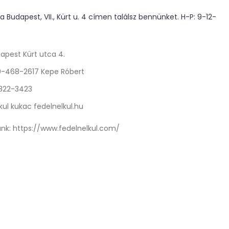
 Budapest, VII., Kürt u. 4 címen találsz bennünket. H-P: 9-12-
apest Kürt utca 4.
0-468-2617 Kepe Róbert
 322-3423
kul kukac fedelnelkul.hu
nk:
https://www.fedelnelkul.com/