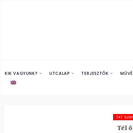
KIK VAGYUNK?
UTCALAP
TERJESZTŐK
MŰVÉ
747. Szá
Tél 