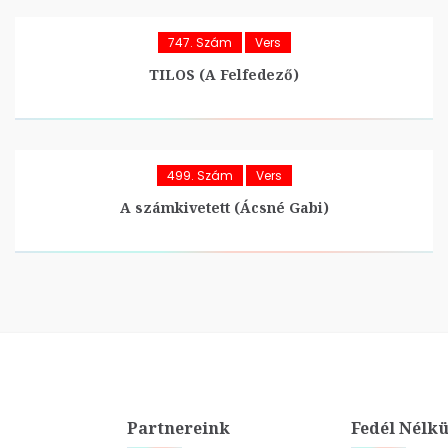
747. Szám
Vers
TILOS (A Felfedező)
499. Szám
Vers
A számkivetett (Ácsné Gabi)
Partnereink
Fedél Nélkü