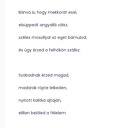
Bánva is, hogy mekkorát esel,
elsüppedt angyallá válsz,
széles mosollyal az eget bámulod,
és úgy érzed a felhőkön szállsz.
Szabadnak érzed magad,
madarak röpte lelkeden,
nyitott kalitka ajtaján,
elillan belőled a félelem.