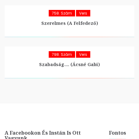
758. Szám
Vers
Szerelmes (A Felfedező)
798. Szám
Vers
Szabadság…. (Ácsné Gabi)
A Facebookon És Instán Is Ott
Fontos
Vagyunk