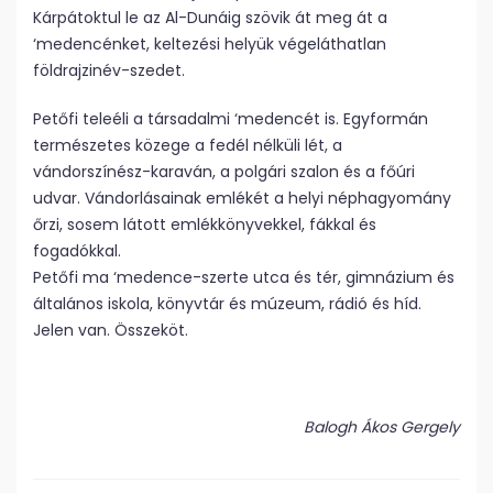
Kárpátoktul le az Al-Dunáig szövik át meg át a
‘medencénket, keltezési helyük végeláthatlan
földrajzinév-szedet.
Petőfi teleéli a társadalmi ‘medencét is. Egyformán
természetes közege a fedél nélküli lét, a
vándorszínész-karaván, a polgári szalon és a főúri
udvar. Vándorlásainak emlékét a helyi néphagyomány
őrzi, sosem látott emlékkönyvekkel, fákkal és
fogadókkal.
Petőfi ma ‘medence-szerte utca és tér, gimnázium és
általános iskola, könyvtár és múzeum, rádió és híd.
Jelen van. Összeköt.
Balogh Ákos Gergely