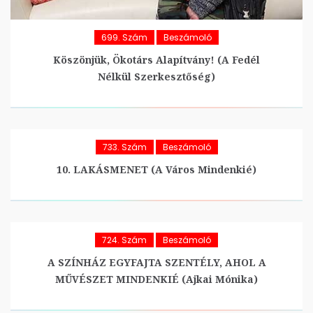
699. Szám
Beszámoló
Köszönjük, Ökotárs Alapítvány! (A Fedél
Nélkül Szerkesztőség)
733. Szám
Beszámoló
10. LAKÁSMENET (A Város Mindenkié)
724. Szám
Beszámoló
A SZÍNHÁZ EGYFAJTA SZENTÉLY, AHOL A
MŰVÉSZET MINDENKIÉ (Ajkai Mónika)