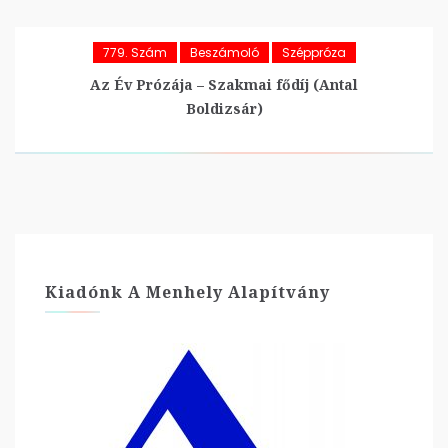
779. Szám
Beszámoló
Széppróza
Az Év Prózája – Szakmai fődíj (Antal
Boldizsár)
Kiadónk A Menhely Alapítvány