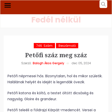
Fedél nélkül
746. Szám
Beszámoló
Petőfi száz meg száz
Szerző:
Balogh Ákos Gergely
dec 05, 2024
Petőfi népmesei hős. Bizonytalan, hol és mikor születik.
Halálának helyét és idejét is legendák övezik.
Petőfi katona és költő, a testet öltött dicsőség és
nagyság. Gloire és grandeur.
Petőfi teleéli a földrajzi Kárpát-medencét. Versei a