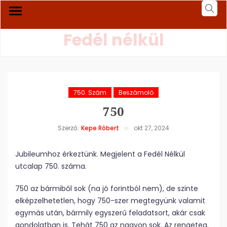
Fedél nélkül
750. Szám
Beszámoló
750
Szerző:
Kepe Róbert
okt 27, 2024
Jubileumhoz érkeztünk. Megjelent a Fedél Nélkül
utcalap 750. száma.
750 az bármiből sok (na jó forintból nem), de szinte
elképzelhetetlen, hogy 750-szer megtegyünk valamit
egymás után, bármily egyszerű feladatsort, akár csak
gondolatban is. Tehát 750 az nagyon sok. Az rengeteg.