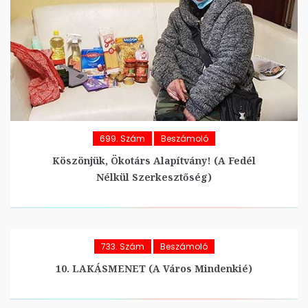
699. Szám
Beszámoló
Köszönjük, Ökotárs Alapítvány! (A Fedél
Nélkül Szerkesztőség)
733. Szám
Beszámoló
10. LAKÁSMENET (A Város Mindenkié)