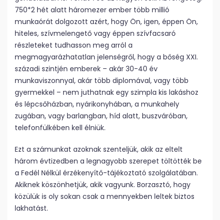
750*2 hét alatt háromezer ember több millió
munkaórát dolgozott azért, hogy Ön, igen, éppen Ön,
hiteles, szívmelengető vagy éppen szívfacsaró
részleteket tudhasson meg arról a
megmagyarázhatatlan jelenségről, hogy a bőség XXI.
századi szintjén emberek – akár 30-40 év
munkaviszonnyal, akár több diplomával, vagy több
gyermekkel – nem juthatnak egy szimpla kis lakáshoz
és lépcsőházban, nyárikonyhában, a munkahely
zugában, vagy barlangban, híd alatt, buszváróban,
telefonfülkében kell élniük.
Ezt a számunkat azoknak szenteljük, akik az eltelt
három évtizedben a legnagyobb szerepet töltötték be
a Fedél Nélkül érzékenyítő-tájékoztató szolgálatában.
Akiknek köszönhetjük, akik vagyunk. Borzasztó, hogy
közülük is oly sokan csak a mennyekben leltek biztos
lakhatást.