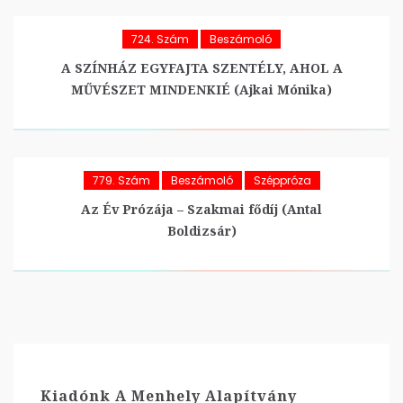
724. Szám
Beszámoló
A SZÍNHÁZ EGYFAJTA SZENTÉLY, AHOL A
MŰVÉSZET MINDENKIÉ (Ajkai Mónika)
779. Szám
Beszámoló
Széppróza
Az Év Prózája – Szakmai fődíj (Antal
Boldizsár)
Kiadónk A Menhely Alapítvány