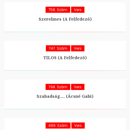
758. Szám
Vers
Szerelmes (A Felfedező)
747. Szám
Vers
TILOS (A Felfedező)
798. Szám
Vers
Szabadság…. (Ácsné Gabi)
499. Szám
Vers