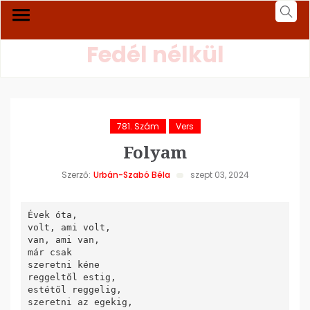
Fedél nélkül
781. Szám
Vers
Folyam
Szerző:
Urbán-Szabó Béla
szept 03, 2024
Évek óta,

volt, ami volt,

van, ami van,

már csak 

szeretni kéne

reggeltől estig,

estétől reggelig,

szeretni az egekig,
