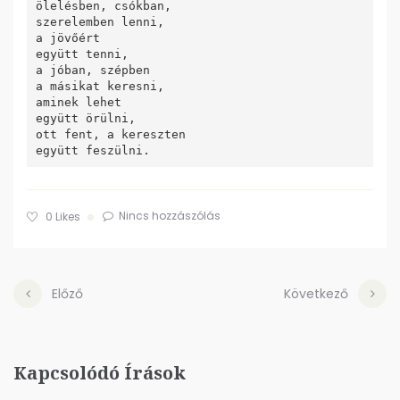
ölelésben, csókban,

szerelemben lenni,

a jövőért

együtt tenni,

a jóban, szépben

a másikat keresni,

aminek lehet

együtt örülni,

ott fent, a kereszten

Nincs hozzászólás
0
Likes
Előző
Következő
Kapcsolódó Írások