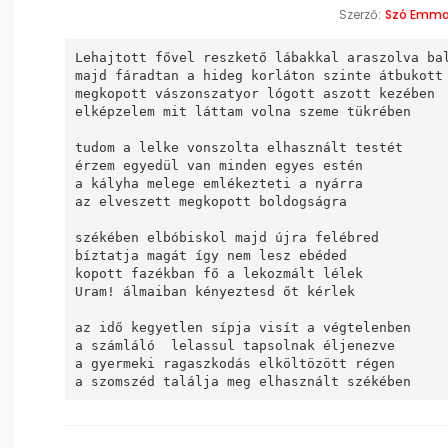
Szerző:
Szó Emm
Lehajtott fővel reszkető lábakkal araszolva bal
majd fáradtan a hideg korláton szinte átbukott

megkopott vászonszatyor lógott aszott kezében

elképzelem mit láttam volna szeme tükrében

tudom a lelke vonszolta elhasznált testét

érzem egyedül van minden egyes estén

a kályha melege emlékezteti a nyárra

az elveszett megkopott boldogságra

székében elbóbiskol majd újra felébred

bíztatja magát így nem lesz ebéded

kopott fazékban fő a lekozmált lélek

Uram! álmaiban kényeztesd őt kérlek

az idő kegyetlen sípja visít a végtelenben

a számláló  lelassul tapsolnak éljenezve

a gyermeki ragaszkodás elköltözött régen

a szomszéd találja meg elhasznált székében