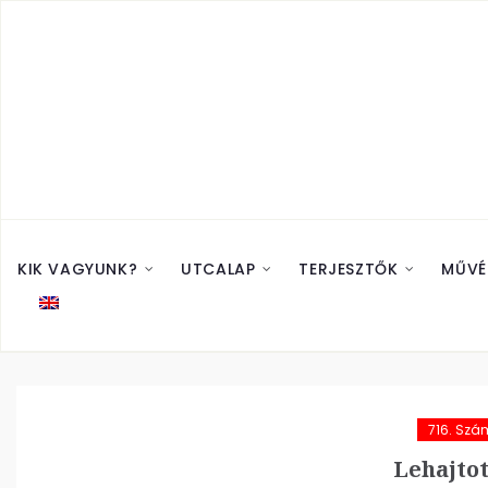
KIK VAGYUNK?
UTCALAP
TERJESZTŐK
MŰVÉ
716. Szá
Lehajtot