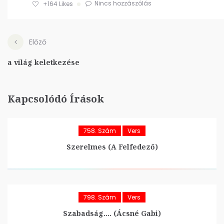
Nincs hozzászólás
+164
Likes
Előző
a világ keletkezése
Kapcsolódó Írások
758. Szám
Vers
Szerelmes (A Felfedező)
798. Szám
Vers
Szabadság…. (Ácsné Gabi)