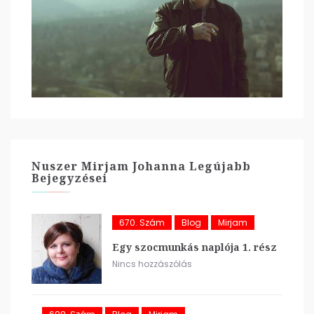
Nuszer Mirjam Johanna Legújabb
Bejegyzései
670. Szám
Blog
Mirjam
Egy szocmunkás naplója 1. rész
Nincs hozzászólás