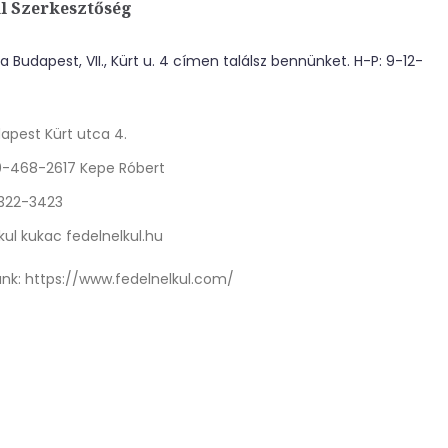
l Szerkesztőség
 Budapest, VII., Kürt u. 4 címen találsz bennünket. H-P: 9-12-
apest Kürt utca 4.
0-468-2617 Kepe Róbert
 322-3423
kul kukac fedelnelkul.hu
nk:
https://www.fedelnelkul.com/