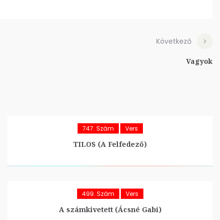
Következő
Vagyok
747. Szám
Vers
TILOS (A Felfedező)
499. Szám
Vers
A számkivetett (Ácsné Gabi)