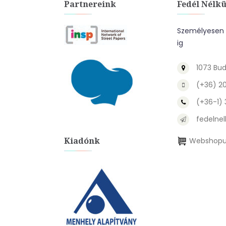
Partnereink
Fedél Nélkü
Személyesen a
ig
1073 Bud
(+36) 2
(+36-1)
fedelnel
Kiadónk
Webshopu