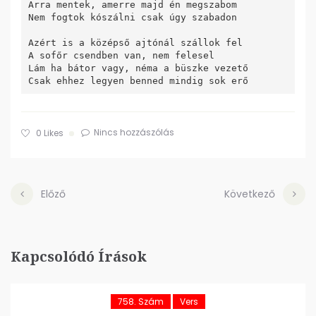
Arra mentek, amerre majd én megszabom

Nem fogtok kószálni csak úgy szabadon

Azért is a középső ajtónál szállok fel

A sofőr csendben van, nem felesel

Lám ha bátor vagy, néma a büszke vezető

Nincs hozzászólás
0
Likes
Előző
Következő
Kapcsolódó Írások
758. Szám
Vers