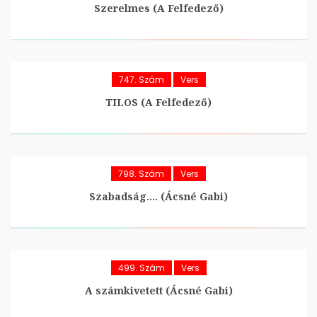
Szerelmes (A Felfedező)
747. Szám
Vers
TILOS (A Felfedező)
798. Szám
Vers
Szabadság…. (Ácsné Gabi)
499. Szám
Vers
A számkivetett (Ácsné Gabi)