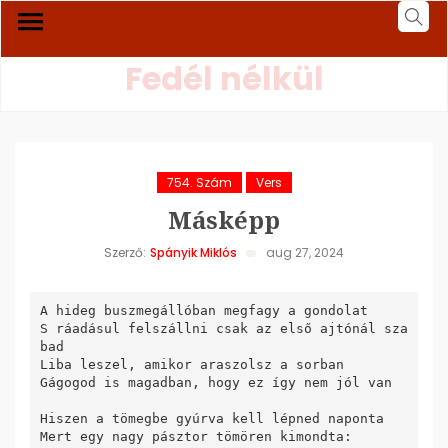
Fedél nélkül
754. Szám
Vers
Másképp
Szerző:
Spányik Miklós
aug 27, 2024
A hideg buszmegállóban megfagy a gondolat

S ráadásul felszállni csak az első ajtónál sza
bad

Liba leszel, amikor araszolsz a sorban

Gágogod is magadban, hogy ez így nem jól van

Hiszen a tömegbe gyúrva kell lépned naponta

Mert egy nagy pásztor tömören kimondta:
