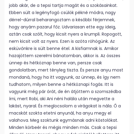
jobb akár, de a tepsi tartja magát és a szokásainkat.
Ebben sült a legényfogó csülök pékné módra, nagy
dérrel-dúrral beharangoztam a későbbi férjemnek,
hogy anyám pazarul főz. Udvariasan ette egy ideig,
aztán csak szólt, hogy kicsit nyers a krumpli. Ropogott,
nem kicsit volt az nyers. Ezen is azóta röhögünk. Az
esküvőnkre is sült benne étel. A kisfiamnak is. Amikor
hazajöttem szerelmi bánatomban, akkor is. Az összes
ünnep és hétköznap benne van, persze csak
gondolatban, mert tényleg tiszta. És persze anyu most
mondaná, hogy ha itt vagyunk, az ünnep, és így nem
tudhatom, milyen benne a hétköznapi fogás. Itt is
vagyunk még pár órát, de én átjöttem a szomszédba
írni, mert Robi, aki Ani néni halála után megvette a
lakást, nyaral. És meglocsolom a virágokat is nála. Ő a
macskát szokta etetni anyunál, ha anyu megy el
valahova. Meg szoktunk egymásnak adni kóstolókat.
Minden körbeér és mégis minden más. Csak a tepsi