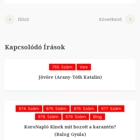
Előző
Következő
Kapcsolódó Írások
755. Szám
Vers
Jövőre (Arany-Tóth Katalin)
674. Szám
675. Szám
676. Szám
677. Szám
678. Szám
679. Szám
Blog
KoroNapló Kinek mit hozott a karantén?
(Balog Gyula)