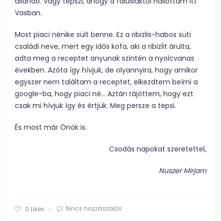
állandó. Vagy tepszi, ahogy a falusiaktól hallottam itt
Vasban.
Most piaci nénike sült benne. Ez a ribizlis-habos süti
családi neve, mert egy idős kofa, aki a ribizlit árulta,
adta meg a receptet anyunak szintén a nyolcvanas
években. Azóta így hívjuk, de olyannyira, hogy amikor
egyszer nem találtam a receptet, elkezdtem beírni a
google-ba, hogy piaci né… Aztán rájöttem, hogy ezt
csak mi hívjuk így és értjük. Meg persze a tepsi.
És most már Önök is.
Csodás napokat szeretettel,
Nuszer Mirjam
Nincs hozzászólás
0
Likes