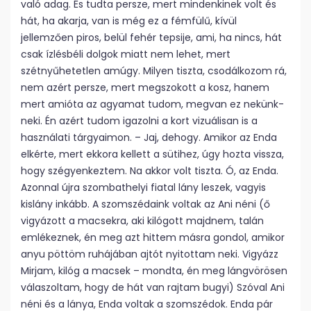
való adag. És tudta persze, mert mindenkinek volt és
hát, ha akarja, van is még ez a fémfülű, kívül
jellemzően piros, belül fehér tepsije, ami, ha nincs, hát
csak ízlésbéli dolgok miatt nem lehet, mert
szétnyűhetetlen amúgy. Milyen tiszta, csodálkozom rá,
nem azért persze, mert megszokott a kosz, hanem
mert amióta az agyamat tudom, megvan ez nekünk-
neki. Én azért tudom igazolni a kort vizuálisan is a
használati tárgyaimon. – Jaj, dehogy. Amikor az Enda
elkérte, mert ekkora kellett a sütihez, úgy hozta vissza,
hogy szégyenkeztem. Na akkor volt tiszta. Ó, az Enda.
Azonnal újra szombathelyi fiatal lány leszek, vagyis
kislány inkább. A szomszédaink voltak az Ani néni (ő
vigyázott a macsekra, aki kilógott majdnem, talán
emlékeznek, én meg azt hittem másra gondol, amikor
anyu pöttöm ruhájában ajtót nyitottam neki. Vigyázz
Mirjam, kilóg a macsek – mondta, én meg lángvörösen
válaszoltam, hogy de hát van rajtam bugyi) Szóval Ani
néni és a lánya, Enda voltak a szomszédok. Enda pár