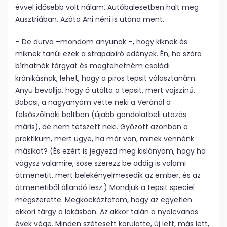
évvel idősebb volt nálam. Autóbalesetben halt meg
Ausztriában. Azóta Ani néni is utána ment.
– De durva –mondom anyunak –, hogy kiknek és
miknek tanúi ezek a strapabíró edények. Én, ha szóra
bírhatnék tárgyat és megtehetném családi
krónikásnak, lehet, hogy a piros tepsit választanám.
Anyu bevallja, hogy ő utálta a tepsit, mert vajszínű.
Babcsi, a nagyanyám vette neki a Veránál a
felsőszölnöki boltban (újabb gondolatbeli utazás
máris), de nem tetszett neki. Győzött azonban a
praktikum, mert ugye, ha már van, minek vennénk
másikat? (És ezért is jegyezd meg kislányom, hogy ha
vágysz valamire, sose szerezz be addig is valami
átmenetit, mert belekényelmesedik az ember, és az
átmenetiből állandó lesz.) Mondjuk a tepsit speciel
megszerette. Megkockáztatom, hogy az egyetlen
akkori tárgy a lakásban. Az akkor talán a nyolcvanas
évek vége. Minden szétesett körülötte, új lett, más lett,