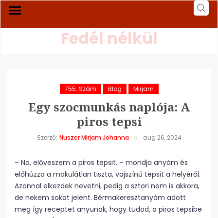
Fedél nélkül
755. Szám
Blog
Mirjam
Egy szocmunkás naplója: A
piros tepsi
Szerző:
Nuszer Mirjam Johanna
aug 26, 2024
– Na, előveszem a piros tepsit. – mondja anyám és
előhúzza a makulátlan tiszta, vajszínű tepsit a helyéről.
Azonnal elkezdek nevetni, pedig a sztori nem is akkora,
de nekem sokat jelent. Bérmakeresztanyám adott
meg így receptet anyunak, hogy tudod, a piros tepsibe