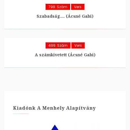
798. Szám
Vers
Szabadság…. (Ácsné Gabi)
499. Szám
Vers
A számkivetett (Ácsné Gabi)
Kiadónk A Menhely Alapítvány