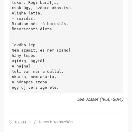
tükör. Régi barátja, 

csak úgy, szögre akasztva. 

Aligha látja, 

– rozsdás. 

Riadtan néz rá borostás,

önsorsrontó élete.

Tovább lép.

Nem számít, és nem számol

hány lépés

ajtóig, ágytól.

A hajnal

teli van már a dallal.

Akarta, nem akarta,

a hónapos szoba

egy új vers ígérete.
Leé József (1956-2014)
Nincs hozzászólás
0
Likes