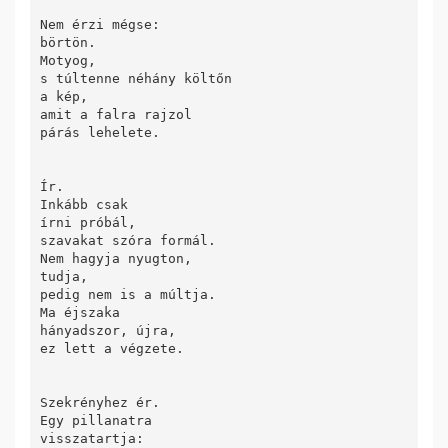
Nem érzi mégse:

börtön.

Motyog,

s túltenne néhány költőn

a kép,

amit a falra rajzol

párás lehelete.

Ír.

Inkább csak

írni próbál,

szavakat szóra formál.

Nem hagyja nyugton,

tudja,

pedig nem is a múltja.

Ma éjszaka

hányadszor, újra,

ez lett a végzete.

Szekrényhez ér. 

Egy pillanatra 

visszatartja: 
