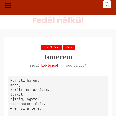
Fedél nélkül
712. Szám
Vers
Ismerem
Szerző:
Leé József
aug 09, 2024
Hajnali három.

Késő,

kerüli már az álom.

Járkál

ajtóig, ágytól,

csak három lépés,

– ennyi a tere.
