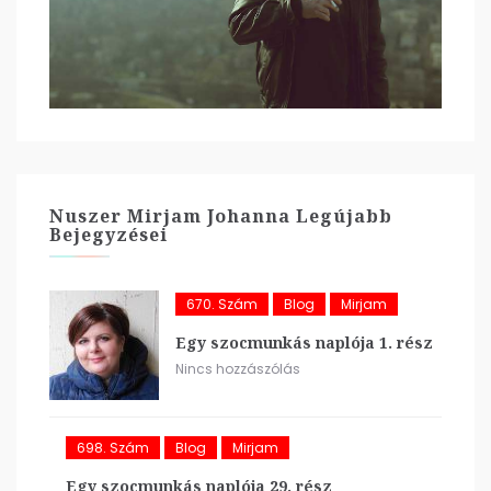
Nuszer Mirjam Johanna Legújabb
Bejegyzései
670. Szám
Blog
Mirjam
Egy szocmunkás naplója 1. rész
Nincs hozzászólás
698. Szám
Blog
Mirjam
Egy szocmunkás naplója 29. rész