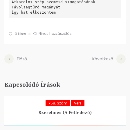
Átkarolni szép szemeid simogatásának

Távolságtűrő magányát

Így hát elköszöntem
Nincs hozzászólás
0
Likes
Előző
Következő
Kapcsolódó Írások
758. Szám
Vers
Szerelmes (A Felfedező)