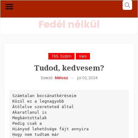
Fedél nélkül
765. Szám
Vers
Tudod, kedvesem?
Szerző:
Mélosz
júl 02, 2024
Számtalan bocsánatkéréseim

Közül ez a legnagyobb

Átölelve szereteted által

Akaratlanul is

Megbántottalak

Pedig csak a

Hiányod lehetősége fájt annyira

Hogy nem tudtam már
