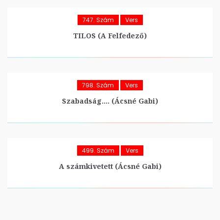
747. Szám
Vers
TILOS (A Felfedező)
798. Szám
Vers
Szabadság…. (Ácsné Gabi)
499. Szám
Vers
A számkivetett (Ácsné Gabi)