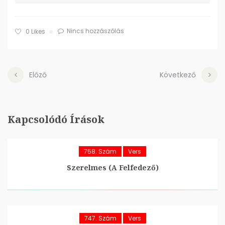
Nincs hozzászólás
0
Likes
Előző
Következő
Kapcsolódó Írások
758. Szám
Vers
Szerelmes (A Felfedező)
747. Szám
Vers