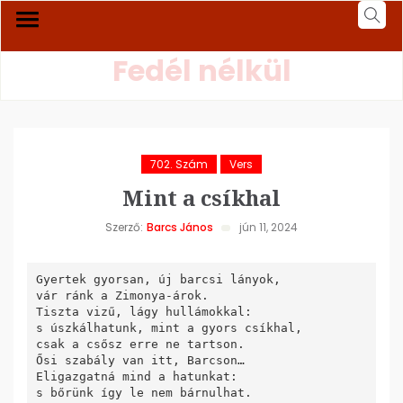
Fedél nélkül
702. Szám
Vers
Mint a csíkhal
Szerző:
Barcs János
jún 11, 2024
Gyertek gyorsan, új barcsi lányok, 

vár ránk a Zimonya-árok.

Tiszta vizű, lágy hullámokkal: 

s úszkálhatunk, mint a gyors csíkhal, 

csak a csősz erre ne tartson.

Ősi szabály van itt, Barcson…

Eligazgatná mind a hatunkat:  
