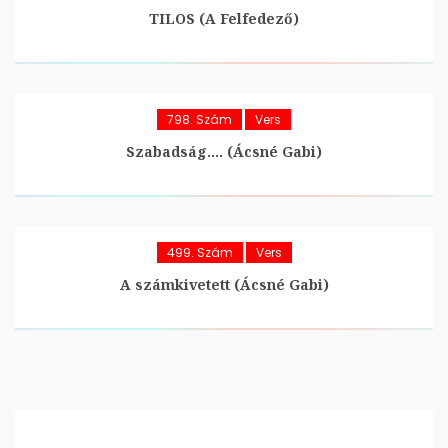
TILOS (A Felfedező)
798. Szám
Vers
Szabadság…. (Ácsné Gabi)
499. Szám
Vers
A számkivetett (Ácsné Gabi)