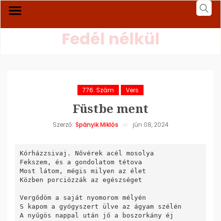
Fedél nélkül
776. Szám
Vers
Füstbe ment
Szerző:
Spányik Miklós
jún 08, 2024
Kórházzsivaj. Nővérek acél mosolya

Fekszem, és a gondolatom tétova

Most látom, mégis milyen az élet

Közben porciózzák az egészséget

Vergődöm a saját nyomorom mélyén

S kapom a gyógyszert ülve az ágyam szélén

A nyűgös nappal után jő a boszorkány éj
