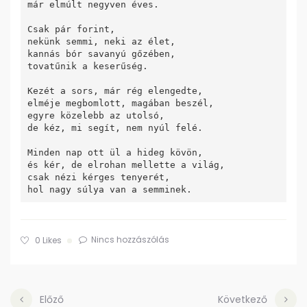
már elmúlt negyven éves.

Csak pár forint,

nekünk semmi, neki az élet,

kannás bór savanyú gőzében,

tovatűnik a keserűség.

Kezét a sors, már rég elengedte,

elméje megbomlott, magában beszél,

egyre közelebb az utolsó,

de kéz, mi segít, nem nyúl felé.

Minden nap ott ül a hideg kövön,

és kér, de elrohan mellette a világ,

csak nézi kérges tenyerét,

Nincs hozzászólás
0
Likes
Előző
Következő