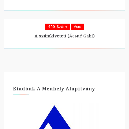
499. Szám
Vers
A számkivetett (Ácsné Gabi)
Kiadónk A Menhely Alapítvány