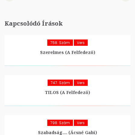
Kapcsolódó Írások
758. Szám
Vers
Szerelmes (A Felfedező)
747. Szám
Vers
TILOS (A Felfedező)
798. Szám
Vers
Szabadság…. (Ácsné Gabi)