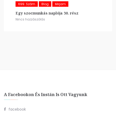
699. Szám
Blog
Mirjam
Egy szocmunkás naplója 30. rész
Nincs hozzászólás
A Facebookon És Instán Is Ott Vagyunk
facebook