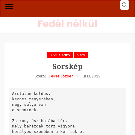
Fedél nélkül
755. Szám
Vers
Sorskép
Szerző:
Tekse József
júl 13, 2023
Arctalan koldus,

kérges tenyerében,

nagy súlya van

a semminek.

Zsíros, ősz hajába túr,

mély barázdák torz vigyora,

homályos szemében a kór tükre,
