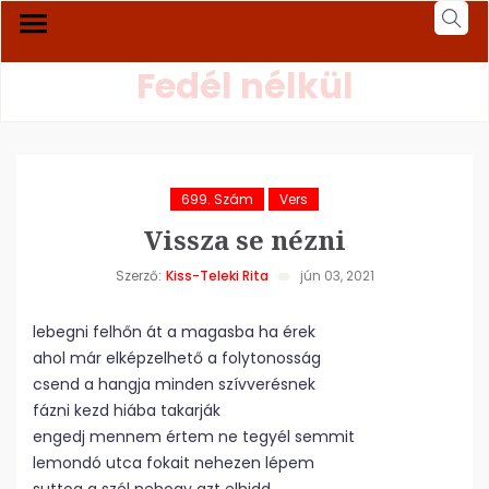
Fedél nélkül
699. Szám
Vers
Vissza se nézni
Szerző:
Kiss-Teleki Rita
jún 03, 2021
lebegni felhőn át a magasba ha érek
ahol már elképzelhető a folytonosság
csend a hangja minden szívverésnek
fázni kezd hiába takarják
engedj mennem értem ne tegyél semmit
lemondó utca fokait nehezen lépem