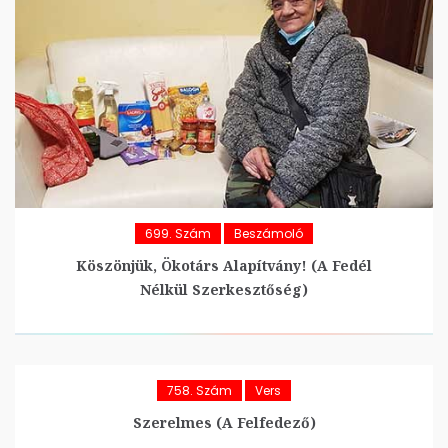
699. Szám
Beszámoló
Köszönjük, Ökotárs Alapítvány! (A Fedél
Nélkül Szerkesztőség)
758. Szám
Vers
Szerelmes (A Felfedező)