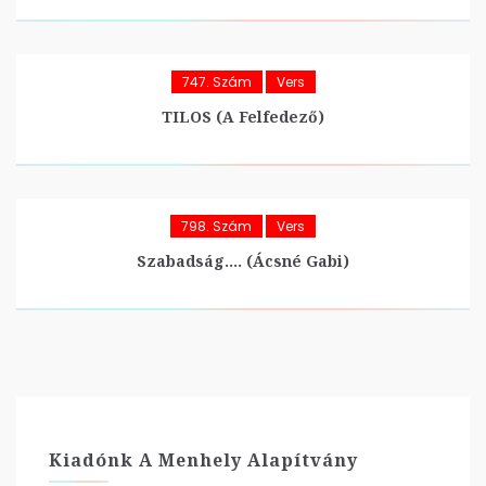
747. Szám
Vers
TILOS (A Felfedező)
798. Szám
Vers
Szabadság…. (Ácsné Gabi)
Kiadónk A Menhely Alapítvány