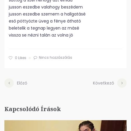
suttog a szél nehogy azt elhidd
jusson eszedbe valahogy beszédem
jusson eszedbe szemem a hallgatásé
eső pöttyözte üveg a fénye átható
beletelik a tegnap legyen az másé
vissza se nézni talán az volna jó
Nincs hozzászólás
0
Likes
Előző
Következő
Kapcsolódó Írások