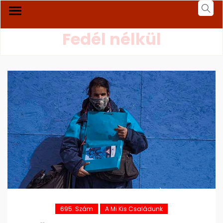
Fedél nélkül
695. Szám
A Mi Kis Családunk