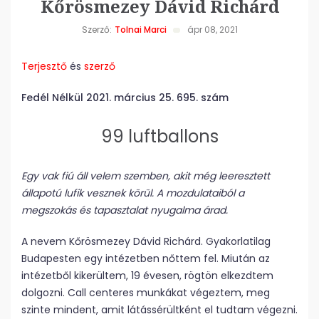
Kőrösmezey Dávid Richárd
Szerző:
Tolnai Marci
ápr 08, 2021
Terjesztő
és
szerző
Fedél Nélkül 2021. március 25. 695. szám
99 luftballons
Egy vak fiú áll velem szemben, akit még leeresztett
állapotú lufik vesznek körül. A mozdulataiból a
megszokás és tapasztalat nyugalma árad.
A nevem Kőrösmezey Dávid Richárd. Gyakorlatilag
Budapesten egy intézetben nőttem fel. Miután az
intézetből kikerültem, 19 évesen, rögtön elkezdtem
dolgozni. Call centeres munkákat végeztem, meg
szinte mindent, amit látássérültként el tudtam végezni.