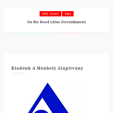
695. Szám
Vers
On the Road (Alus Dozentinnen)
Kiadónk A Menhely Alapítvány