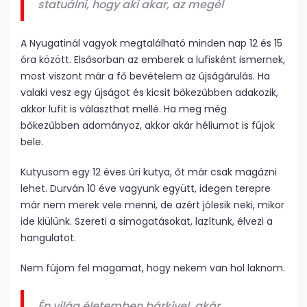
statuálni, hogy aki akar, az megél
A Nyugatinál vagyok megtalálható minden nap 12 és 15
óra között. Elsősorban az emberek a lufisként ismernek,
most viszont már a fő bevételem az újságárulás. Ha
valaki vesz egy újságot és kicsit bőkezűbben adakozik,
akkor lufit is választhat mellé. Ha meg még
bőkezűbben adományoz, akkor akár héliumot is fújok
bele.
Kutyusom egy 12 éves úri kutya, őt már csak magázni
lehet. Durván 10 éve vagyunk együtt, idegen terepre
már nem merek vele menni, de azért jólesik neki, mikor
ide kiülünk. Szereti a simogatásokat, lazítunk, élvezi a
hangulatot.
Nem fújom fel magamat, hogy nekem van hol laknom.
Én világ életemben bárkivel, akár