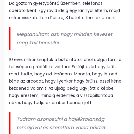
Dolgoztam gyertyaöntő üzemben, telefonos
operátorként. Egy rövid ideig egy lánnyal éltem, majd
mikor visszatértem Pestre, 3 hetet éltem az utcán.
Megtanultam azt, hogy minden keveset
meg kell becsülni.
10 éve, mikor kirúgtak a biztosítótól, ahol dolgoztam, a
feleségem próbált felvidítani. Felfújt ezért egy lufit,
mert tudta, hogy azt imádom. Mondta, hogy látnod
kéne az arcodat, hogy ilyenkor hogy örülsz, ezzel kéne
kezdened valamit. Az újság pedig úgy jött a képbe,
hogy éreztem, mindig érdemes a visszapillantóba
nézni, hogy tudja az ember honnan jött.
Tudtam azonosulni a hajléktalanság
témájával és szerettem volna példát