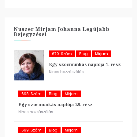
Nuszer Mirjam Johanna Legújabb
Bejegyzései
670. Szám
Blog
Mirjam
Egy szocmunkás naplója 1. rész
Nincs hozzászólás
698. Szám
Blog
Mirjam
Egy szocmunkás naplója 29. rész
Nincs hozzászólás
699. Szám
Blog
Mirjam