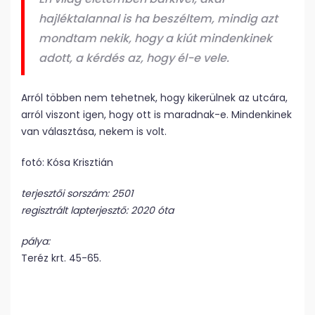
hajléktalannal is ha beszéltem, mindig azt
mondtam nekik, hogy a kiút mindenkinek
adott, a kérdés az, hogy él-e vele.
Arról többen nem tehetnek, hogy kikerülnek az utcára,
arról viszont igen, hogy ott is maradnak-e. Mindenkinek
van választása, nekem is volt.
fotó: Kósa Krisztián
terjesztői sor­szám­:­ 2501
regisztrált lap­ter­jesz­­­tő: 2020 óta
pálya:
Teréz krt. 45-65.