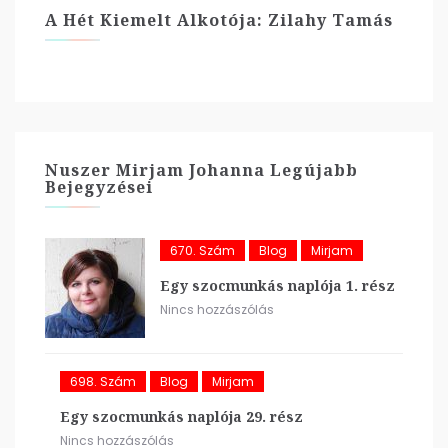
A Hét Kiemelt Alkotója: Zilahy Tamás
Nuszer Mirjam Johanna Legújabb
Bejegyzései
670. Szám
Blog
Mirjam
Egy szocmunkás naplója 1. rész
Nincs hozzászólás
698. Szám
Blog
Mirjam
Egy szocmunkás naplója 29. rész
Nincs hozzászólás