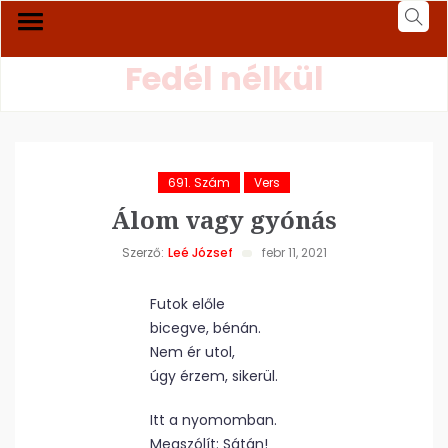
Fedél nélkül
691. Szám
Vers
Álom vagy gyónás
Szerző:
Leé József
febr 11, 2021
Futok előle
bicegve, bénán.
Nem ér utol,
úgy érzem, sikerül.
Itt a nyomomban.
Megszólít: Sátán!