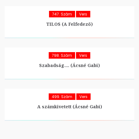
747. Szám
Vers
TILOS (A Felfedező)
798. Szám
Vers
Szabadság…. (Ácsné Gabi)
499. Szám
Vers
A számkivetett (Ácsné Gabi)