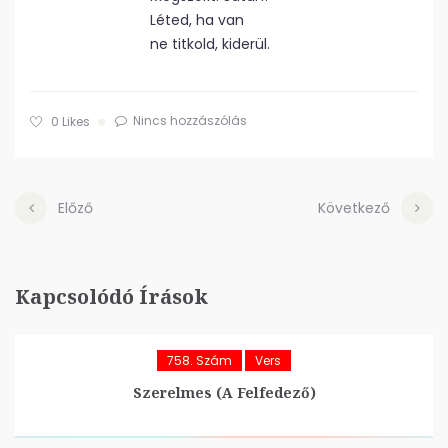
Léted, ha van
ne titkold, kiderül.
Nincs hozzászólás
0
Likes
Előző
Következő
Kapcsolódó Írások
758. Szám
Vers
Szerelmes (A Felfedező)