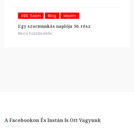
699. Szám
Blog
Mirjam
Egy szocmunkás naplója 30. rész
Nincs hozzászólás
A Facebookon És Instán Is Ott Vagyunk