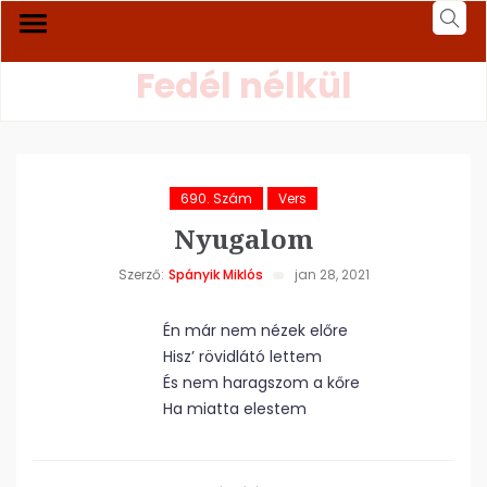
Fedél nélkül
690. Szám
Vers
Nyugalom
Szerző:
Spányik Miklós
jan 28, 2021
Én már nem nézek előre
Hisz’ rövidlátó lettem
És nem haragszom a kőre
Ha miatta elestem