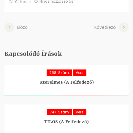
Nincs hozzászólás
0
Likes
Előző
Következő
Kapcsolódó Írások
758. Szám
Vers
Szerelmes (A Felfedező)
747. Szám
Vers
TILOS (A Felfedező)