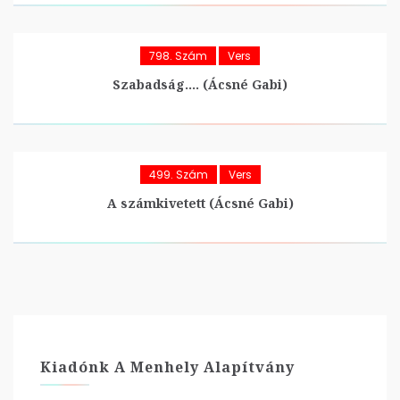
798. Szám
Vers
Szabadság…. (Ácsné Gabi)
499. Szám
Vers
A számkivetett (Ácsné Gabi)
Kiadónk A Menhely Alapítvány