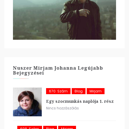
Nuszer Mirjam Johanna Legújabb
Bejegyzései
670. Szám
Blog
Mirjam
Egy szocmunkás naplója 1. rész
Nincs hozzászólás
698. Szám
Blog
Mirjam