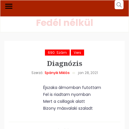
Fedél nélkül
690. Szám
Vers
Diagnózis
Szerző:
Spányik Miklós
jan 28, 2021
Éjszaka álmomban futottam
Fel is riadtam nyomban
Mert a csillagok alatt
Bizony másvalaki szaladt