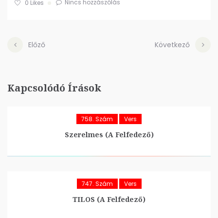
Nincs hozzászólás
0
Likes
Előző
Következő
Kapcsolódó Írások
758. Szám
Vers
Szerelmes (A Felfedező)
747. Szám
Vers
TILOS (A Felfedező)