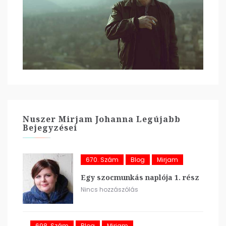
Nuszer Mirjam Johanna Legújabb
Bejegyzései
670. Szám
Blog
Mirjam
Egy szocmunkás naplója 1. rész
Nincs hozzászólás
698. Szám
Blog
Mirjam