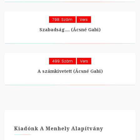
798. Szám
Vers
Szabadság…. (Ácsné Gabi)
499. Szám
Vers
A számkivetett (Ácsné Gabi)
Kiadónk A Menhely Alapítvány