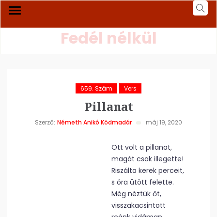
Fedél nélkül
659. Szám
Vers
Pillanat
Szerző:
Németh Anikó Ködmadár
máj 19, 2020
Ott volt a pillanat,
magát csak illegette!
Riszálta kerek perceit,
s óra ütött felette.
Még néztük őt,
visszakacsintott