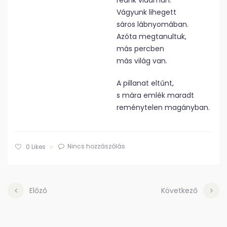
reánk vidáman.
Vágyunk lihegett
sáros lábnyomában.
Azóta megtanultuk,
más percben
más világ van.
A pillanat eltűnt,
s mára emlék maradt
reménytelen magányban.
Nincs hozzászólás
0
Likes
Előző
Következő