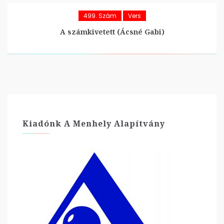
499. Szám
Vers
A számkivetett (Ácsné Gabi)
Kiadónk A Menhely Alapítvány