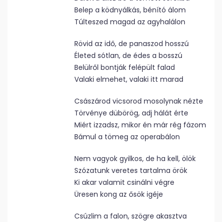
Belep a ködnyálkás, bénító álom
Túlteszed magad az agyhalálon
Rövid az idő, de panaszod hosszú
Életed sótlan, de édes a bosszú
Belülről bontják felépült falad
Valaki elmehet, valaki itt marad
Császárod vicsorod mosolynak nézte
Törvénye dübörög, adj hálát érte
Miért izzadsz, mikor én már rég fázom
Bámul a tömeg az operabálon
Nem vagyok gyilkos, de ha kell, ölök
Szózatunk veretes tartalma örök
Ki akar valamit csinálni végre
Üresen kong az ősök igéje
Csúzlim a falon, szögre akasztva