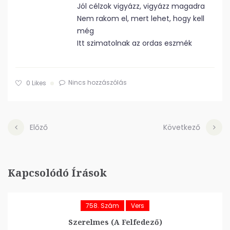
Jól célzok vigyázz, vigyázz magadra
Nem rakom el, mert lehet, hogy kell
még
Itt szimatolnak az ordas eszmék
Nincs hozzászólás
0
Likes
Előző
Következő
Kapcsolódó Írások
758. Szám
Vers
Szerelmes (A Felfedező)