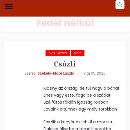
Fedél nélkül
623. Szám
Vers
Csúzli
Szerző:
Székely-Máté László
máj 05, 2020
Kicsiny az ország, de túl nagy a bánat
Éhes vagy este, fogd be a szádat
Szélfútta földön igazság robban
Javaink eltűnnek egy mély torokban
Foszlik a kenyér és lehull a morzsa
Dalolva állsz be a tömött sorokba