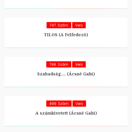
747. Szám
Vers
TILOS (A Felfedező)
798. Szám
Vers
Szabadság…. (Ácsné Gabi)
499. Szám
Vers
A számkivetett (Ácsné Gabi)