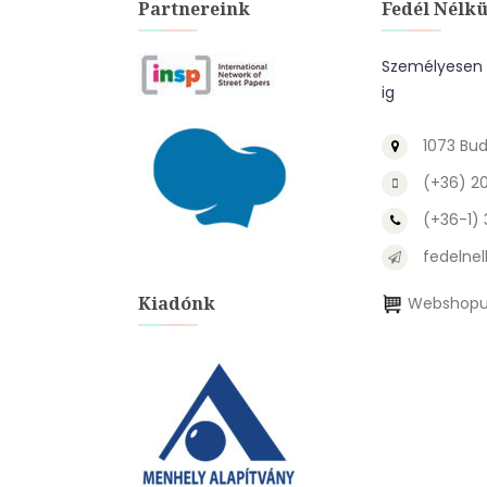
Partnereink
Fedél Nélkü
Személyesen a
ig
1073 Bud
(+36) 2
(+36-1)
fedelnel
Kiadónk
Webshopu