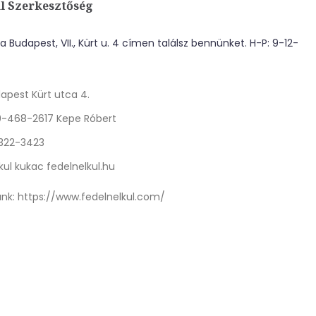
l Szerkesztőség
 Budapest, VII., Kürt u. 4 címen találsz bennünket. H-P: 9-12-
apest Kürt utca 4.
0-468-2617 Kepe Róbert
 322-3423
kul kukac fedelnelkul.hu
nk:
https://www.fedelnelkul.com/