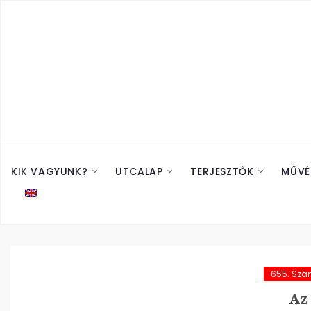
KIK VAGYUNK?
UTCALAP
TERJESZTŐK
MŰVÉ
655. Sz
Az 