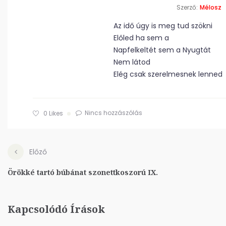
Szerző:
Mélosz
Az idő úgy is meg tud szökni
Előled ha sem a
Napfelkeltét sem a Nyugtát
Nem látod
Elég csak szerelmesnek lenned
Nincs hozzászólás
0
Likes
Előző
Örökké tartó búbánat szonettkoszorú IX.
Kapcsolódó Írások