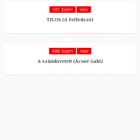
747. Szám
Vers
TILOS (A Felfedező)
499. Szám
Vers
A számkivetett (Ácsné Gabi)