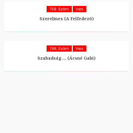
758. Szám
Vers
Szerelmes (A Felfedező)
798. Szám
Vers
Szabadság…. (Ácsné Gabi)