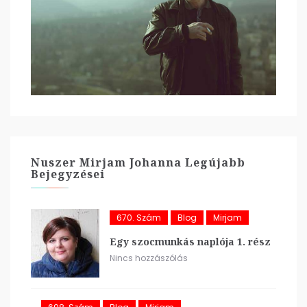
Nuszer Mirjam Johanna Legújabb
Bejegyzései
670. Szám
Blog
Mirjam
Egy szocmunkás naplója 1. rész
Nincs hozzászólás