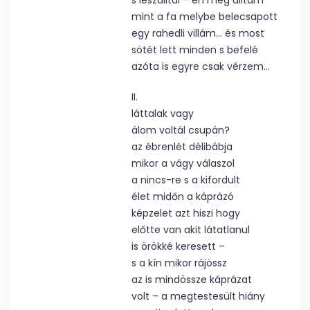
s leszálltál – én meg álltam
mint a fa melybe belecsapott
egy rahedli villám… és most
sötét lett minden s befelé
azóta is egyre csak vérzem…
II.
láttalak vagy
álom voltál csupán?
az ébrenlét délibábja
mikor a vágy válaszol
a nincs-re s a kifordult
élet midőn a káprázó
képzelet azt hiszi hogy
előtte van akit látatlanul
is örökké keresett –
s a kín mikor rájössz
az is mindössze káprázat
volt – a megtestesült hiány