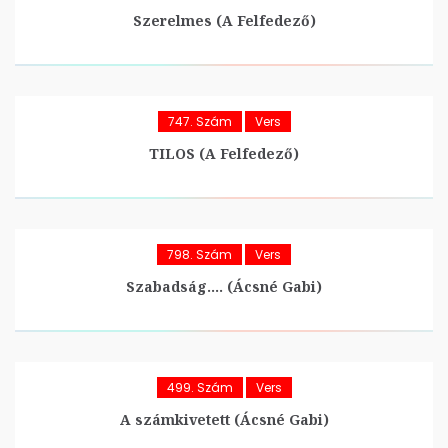
Szerelmes (A Felfedező)
747. Szám
Vers
TILOS (A Felfedező)
798. Szám
Vers
Szabadság…. (Ácsné Gabi)
499. Szám
Vers
A számkivetett (Ácsné Gabi)