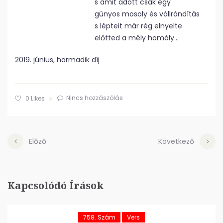
s amit adott csak egy
gúnyos mosoly és vállrándítás
s lépteit már rég elnyelte
előtted a mély homály…
2019. június, harmadik díj
Nincs hozzászólás
0
Likes
Előző
Következő
Kapcsolódó Írások
758. Szám
Vers