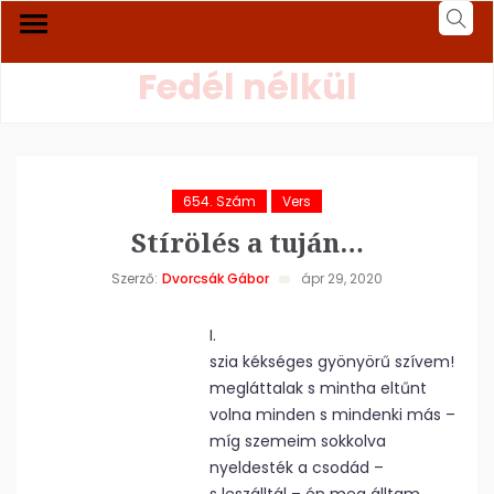
Fedél nélkül
654. Szám
Vers
Stírölés a tuján…
Szerző:
Dvorcsák Gábor
ápr 29, 2020
I.
szia kékséges gyönyörű szívem!
megláttalak s mintha eltűnt
volna minden s mindenki más –
míg szemeim sokkolva
nyeldesték a csodád –