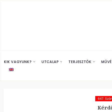
KIK VAGYUNK?
UTCALAP
TERJESZTŐK
MŰVÉ
647. Sz
Kérdő