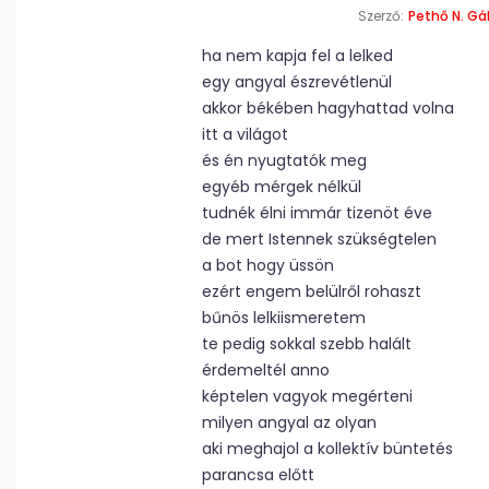
Szerző:
Pethő N. Gá
ha nem kapja fel a lelked
egy angyal észrevétlenül
akkor békében hagyhattad volna
itt a világot
és én nyugtatók meg
egyéb mérgek nélkül
tudnék élni immár tizenöt éve
de mert Istennek szükségtelen
a bot hogy üssön
ezért engem belülről rohaszt
bűnös lelkiismeretem
te pedig sokkal szebb halált
érdemeltél anno
képtelen vagyok megérteni
milyen angyal az olyan
aki meghajol a kollektív büntetés
parancsa előtt