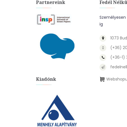
Partnereink
Fedél Nélkü
Személyesen a
ig
1073 Bud
(+36) 2
(+36-1)
fedelnel
Kiadónk
Webshopu