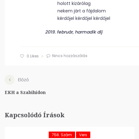
holott kizárólag
nekem járt a fájdalom
kérdőjel kérdőjel kérdőjel
2019. február, harmadik díj
Nincs hozzászólás
0
Likes
Előző
EKH a Szabihídon
Kapcsolódó Írások
758. Szám
Vers