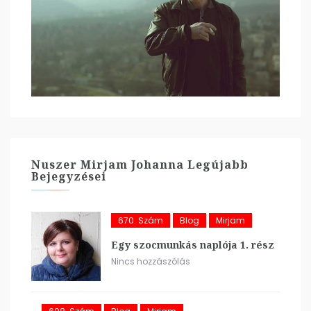
Nuszer Mirjam Johanna Legújabb
Bejegyzései
670. Szám
Blog
Mirjam
Egy szocmunkás naplója 1. rész
Nincs hozzászólás