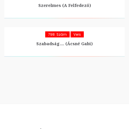
Szerelmes (A Felfedező)
798. Szám
Vers
Szabadság…. (Ácsné Gabi)