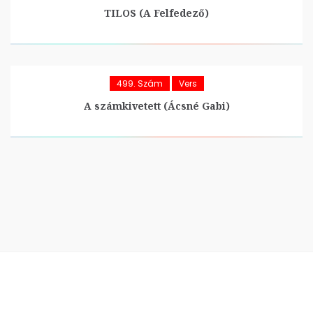
TILOS (A Felfedező)
499. Szám
Vers
A számkivetett (Ácsné Gabi)