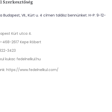
l Szerkesztőség
 Budapest, VII., Kürt u. 4 címen találsz bennünket. H-P: 9-12-
apest Kürt utca 4.
0-468-2617 Kepe Róbert
 322-3423
kul kukac fedelnelkul.hu
nk:
https://www.fedelnelkul.com/