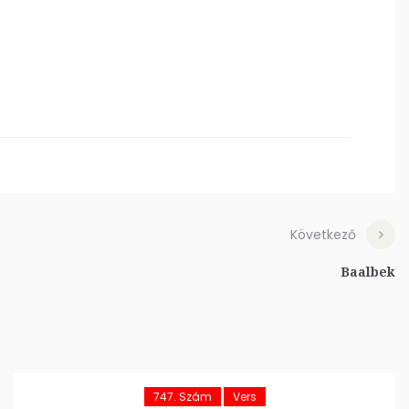
Következő
Baalbek
747. Szám
Vers