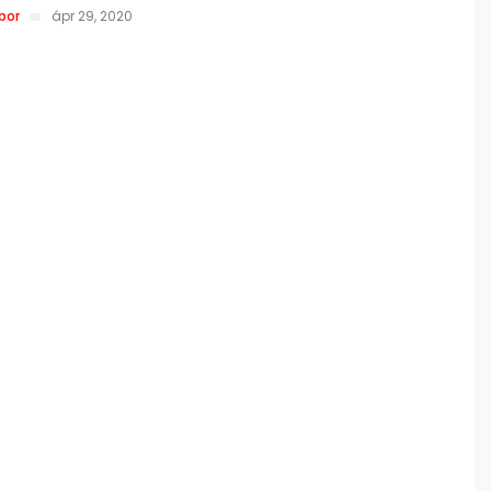
bor
ápr 29, 2020