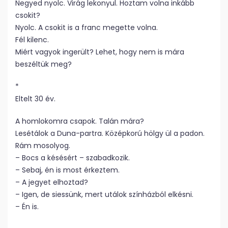
Negyed nyolc. Virág lekonyul. Hoztam volna inkább
csokit?
Nyolc. A csokit is a franc megette volna.
Fél kilenc.
Miért vagyok ingerült? Lehet, hogy nem is mára
beszéltük meg?
*
Eltelt 30 év.
A homlokomra csapok. Talán mára?
Lesétálok a Duna-partra. Középkorú hölgy ül a padon.
Rám mosolyog.
– Bocs a késésért – szabadkozik.
– Sebaj, én is most érkeztem.
– A jegyet elhoztad?
– Igen, de siessünk, mert utálok színházból elkésni.
– Én is.