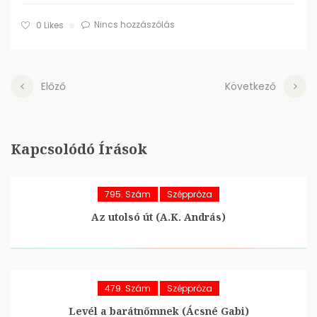
Nincs hozzászólás
0
Likes
Előző
Következő
Kapcsolódó Írások
795. Szám
Széppróza
Az utolsó út (A.K. András)
479. Szám
Széppróza
Levél a barátnőmnek (Ácsné Gabi)