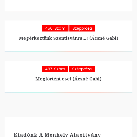
450. Szám
Széppróza
Megérkeztünk Szentisvánra…! (Ácsné Gabi)
487. Szám
Széppróza
Megtörtént eset (Ácsné Gabi)
Kiadónk A Menhely Alapítvány