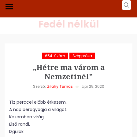
Fedél nélkül
654. Szám
Széppróza
„Hétre ma várom a
Nemzetinél”
Szerző:
Zilahy Tamás
ápr 29, 2020
Tíz perccel előbb érkezem.
A nap beragyogja a világot.
Kezemben virág.
Első randi.
Izgulok.