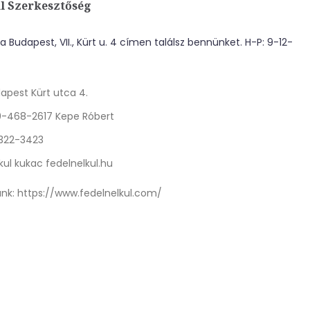
l Szerkesztőség
 Budapest, VII., Kürt u. 4 címen találsz bennünket. H-P: 9-12-
apest Kürt utca 4.
0-468-2617 Kepe Róbert
 322-3423
kul kukac fedelnelkul.hu
nk:
https://www.fedelnelkul.com/