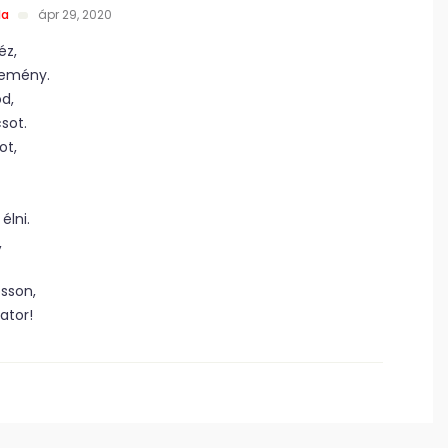
la
ápr 29, 2020
éz,
remény.
d,
sot.
ot,
élni.
,
osson,
ator!