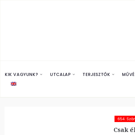
KIK VAGYUNK?
UTCALAP
TERJESZTŐK
MŰVÉ
654. Sz
Csak él