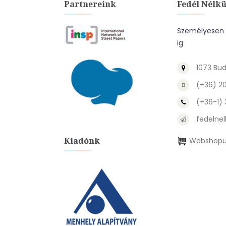
Partnereink
Fedél Nélkü
Személyesen a
ig
1073 Bud
(+36) 2
(+36-1)
fedelnel
Kiadónk
Webshopu