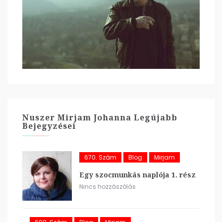
Nuszer Mirjam Johanna Legújabb
Bejegyzései
670. Szám
Blog
Mirjam
Egy szocmunkás naplója 1. rész
Nincs hozzászólás