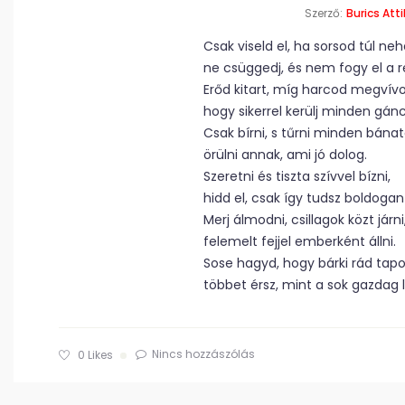
Szerző:
Burics Atti
Csak viseld el, ha sorsod túl neh
ne csüggedj, és nem fogy el a 
Erőd kitart, míg harcod megvívo
hogy sikerrel kerülj minden gánc
Csak bírni, s tűrni minden bánat
örülni annak, ami jó dolog.
Szeretni és tiszta szívvel bízni,
hidd el, csak így tudsz boldogan 
Merj álmodni, csillagok közt járni
felemelt fejjel emberként állni.
Sose hagyd, hogy bárki rád tap
többet érsz, mint a sok gazdag l
Nincs hozzászólás
0
Likes