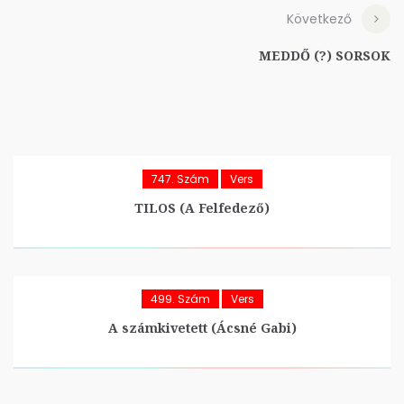
Következő
MEDDŐ (?) SORSOK
747. Szám
Vers
TILOS (A Felfedező)
499. Szám
Vers
A számkivetett (Ácsné Gabi)