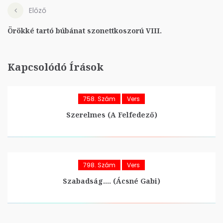
Előző
Örökké tartó búbánat szonettkoszorú VIII.
Kapcsolódó Írások
758. Szám
Vers
Szerelmes (A Felfedező)
798. Szám
Vers
Szabadság…. (Ácsné Gabi)