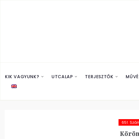
KIK VAGYUNK?
UTCALAP
TERJESZTŐK
MŰVÉ
651. Szá
Körön