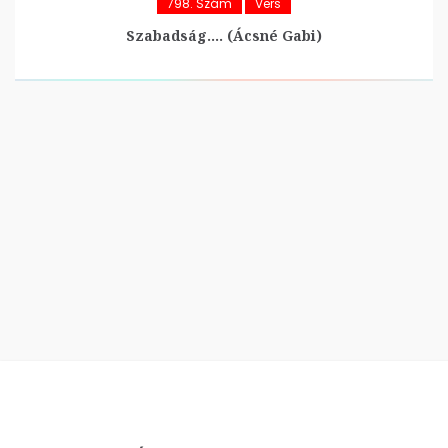
798. Szám
Vers
Szabadság…. (Ácsné Gabi)