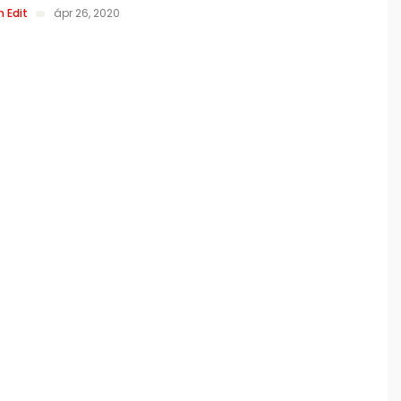
 Edit
ápr 26, 2020