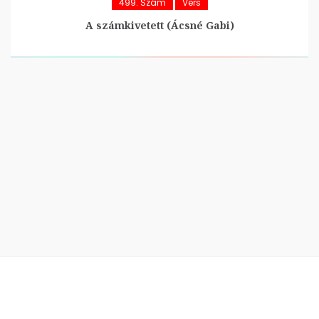
499. Szám
Vers
A számkivetett (Ácsné Gabi)