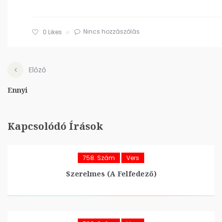
Nincs hozzászólás
0
Likes
Előző
Ennyi
Kapcsolódó Írások
758. Szám
Vers
Szerelmes (A Felfedező)