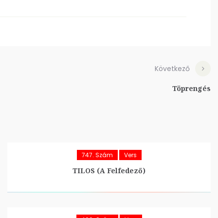
Következő
Töprengés
747. Szám
Vers
TILOS (A Felfedező)