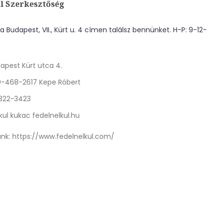
l Szerkesztőség
 Budapest, VII., Kürt u. 4 címen találsz bennünket. H-P: 9-12-
apest Kürt utca 4.
0-468-2617 Kepe Róbert
 322-3423
kul kukac fedelnelkul.hu
nk:
https://www.fedelnelkul.com/