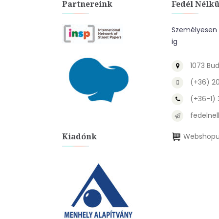
Partnereink
Fedél Nélkü
Személyesen a
ig
1073 Bud
(+36) 2
(+36-1)
fedelnel
Kiadónk
Webshopu