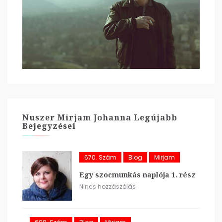
Nuszer Mirjam Johanna Legújabb
Bejegyzései
670. Szám
Blog
Mirjam
Egy szocmunkás naplója 1. rész
Nincs hozzászólás