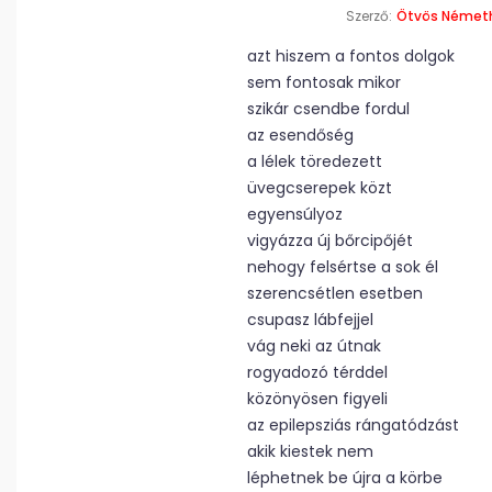
Szerző:
Ötvös Németh
azt hiszem a fontos dolgok
sem fontosak mikor
szikár csendbe fordul
az esendőség
a lélek töredezett
üvegcserepek közt
egyensúlyoz
vigyázza új bőrcipőjét
nehogy felsértse a sok él
szerencsétlen esetben
csupasz lábfejjel
vág neki az útnak
rogyadozó térddel
közönyösen figyeli
az epilepsziás rángatódzást
akik kiestek nem
léphetnek be újra a körbe