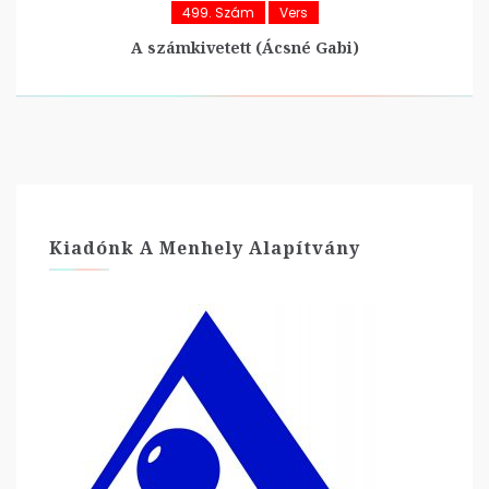
499. Szám
Vers
A számkivetett (Ácsné Gabi)
Kiadónk A Menhely Alapítvány