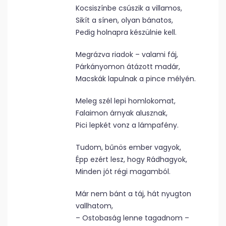
Kocsiszínbe csúszik a villamos,
Sikít a sínen, olyan bánatos,
Pedig holnapra készülnie kell.
Megrázva riadok – valami fáj,
Párkányomon átázott madár,
Macskák lapulnak a pince mélyén.
Meleg szél lepi homlokomat,
Falaimon árnyak alusznak,
Pici lepkét vonz a lámpafény.
Tudom, bűnös ember vagyok,
Épp ezért lesz, hogy Rádhagyok,
Minden jót régi magamból.
Már nem bánt a táj, hát nyugton
vallhatom,
– Ostobaság lenne tagadnom –