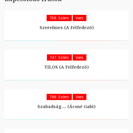
758. Szám
Vers
Szerelmes (A Felfedező)
747. Szám
Vers
TILOS (A Felfedező)
798. Szám
Vers
Szabadság…. (Ácsné Gabi)