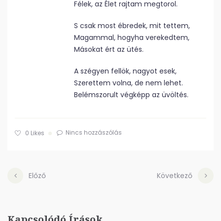
Félek, az Élet rajtam megtorol.
S csak most ébredek, mit tettem,
Magammal, hogyha verekedtem,
Másokat ért az ütés.
A szégyen fellök, nagyot esek,
Szerettem volna, de nem lehet.
Belémszorult végképp az üvöltés.
Nincs hozzászólás
0
Likes
Előző
Következő
Kapcsolódó Írások