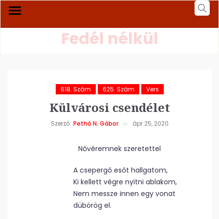
Fedél nélkül
618. Szám
625. Szám
Vers
Külvárosi csendélet
Szerző:
Pethő N. Gábor
ápr 25, 2020
Nővéremnek szeretettel
A csepergő esőt hallgatom,
Ki kellett végre nyitni ablakom,
Nem messze innen egy vonat
dübörög el.