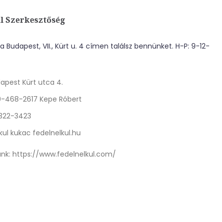
l Szerkesztőség
 Budapest, VII., Kürt u. 4 címen találsz bennünket. H-P: 9-12-
apest Kürt utca 4.
0-468-2617 Kepe Róbert
 322-3423
kul kukac fedelnelkul.hu
nk:
https://www.fedelnelkul.com/