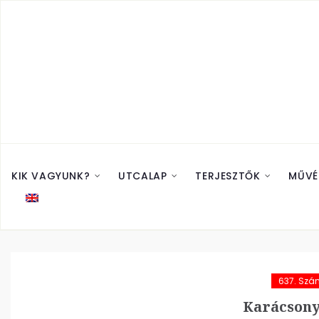
KIK VAGYUNK?
UTCALAP
TERJESZTŐK
MŰVÉ
637. Szá
Karácsony