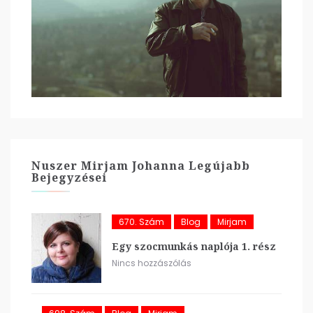
Nuszer Mirjam Johanna Legújabb
Bejegyzései
670. Szám
Blog
Mirjam
Egy szocmunkás naplója 1. rész
Nincs hozzászólás