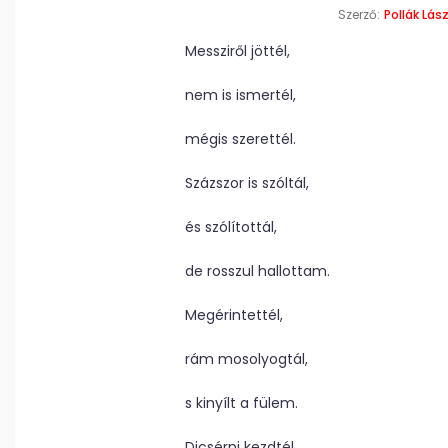
Szerző:
Pollák Lász
Messziről jöttél,
nem is ismertél,
mégis szerettél.
Százszor is szóltál,
és szólítottál,
de rosszul hallottam.
Megérintettél,
rám mosolyogtál,
s kinyílt a fülem.
Dicsérni kezdtél,