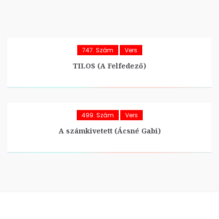
747. Szám
Vers
TILOS (A Felfedező)
499. Szám
Vers
A számkivetett (Ácsné Gabi)