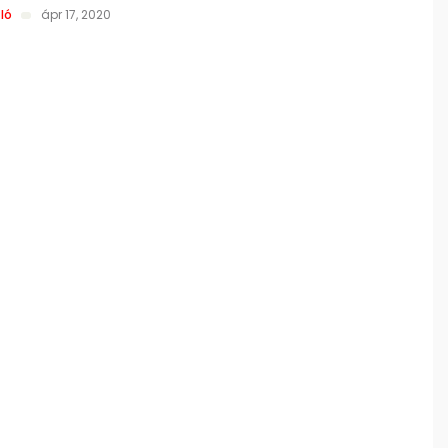
ló
ápr 17, 2020