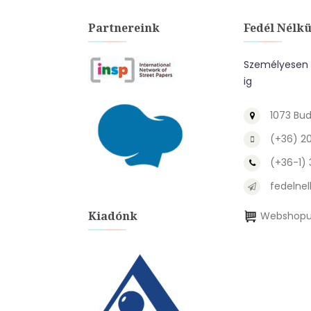
Partnereink
Fedél Nélkü
Személyesen a
ig
1073 Bud
(+36) 2
(+36-1)
fedelnel
Kiadónk
Webshopu