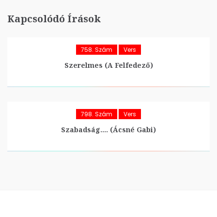
Kapcsolódó Írások
758. Szám
Vers
Szerelmes (A Felfedező)
798. Szám
Vers
Szabadság…. (Ácsné Gabi)