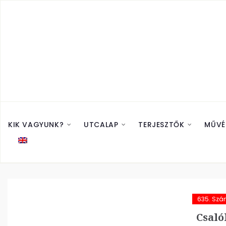
KIK VAGYUNK?
UTCALAP
TERJESZTŐK
MŰVÉ
635. Sz
Csaló