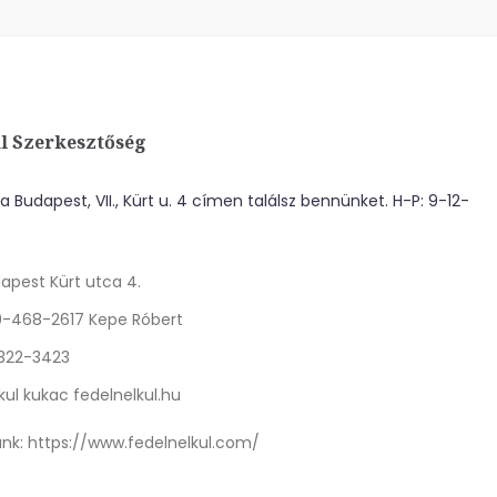
l Szerkesztőség
 Budapest, VII., Kürt u. 4 címen találsz bennünket. H-P: 9-12-
apest Kürt utca 4.
0-468-2617 Kepe Róbert
 322-3423
kul kukac fedelnelkul.hu
nk:
https://www.fedelnelkul.com/