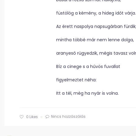
füstölög a kémény, a hideg időt várja.
Az érett naspolya napsugárban fürdik
mintha többé már nem lenne dolga,
aranyeső rügyedzik, mégis tavasz vo
Bíz a cinege s a hűvös fuvallat
figyelmeztet néha:
Itt a tél, még ha nyár is volna.
Nincs hozzászólás
0
Likes