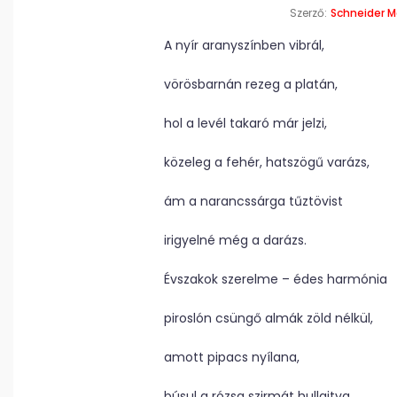
Szerző:
Schneider M
A nyír aranyszínben vibrál,
vörösbarnán rezeg a platán,
hol a levél takaró már jelzi,
közeleg a fehér, hatszögű varázs,
ám a narancssárga tűztövist
irigyelné még a darázs.
Évszakok szerelme – édes harmónia
piroslón csüngő almák zöld nélkül,
amott pipacs nyílana,
búsul a rózsa szirmát hullajtva,