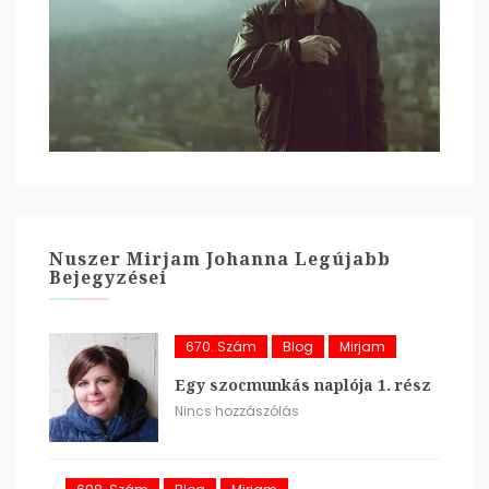
Nuszer Mirjam Johanna Legújabb
Bejegyzései
670. Szám
Blog
Mirjam
Egy szocmunkás naplója 1. rész
Nincs hozzászólás