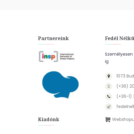
Partnereink
Fedél Nélkü
Személyesen a
ig
1073 Bud
(+36) 2
(+36-1)
fedelnel
Kiadónk
Webshopu