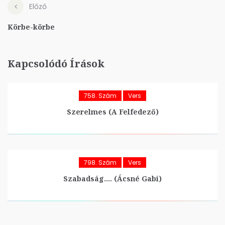
Előző
Körbe-körbe
Kapcsolódó Írások
758. Szám
Vers
Szerelmes (A Felfedező)
798. Szám
Vers
Szabadság…. (Ácsné Gabi)