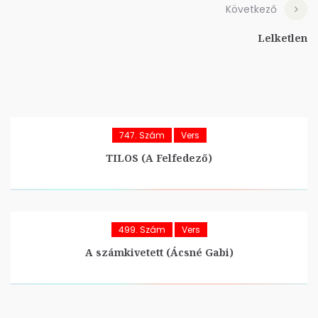
Következő
Lelketlen
747. Szám
Vers
TILOS (A Felfedező)
499. Szám
Vers
A számkivetett (Ácsné Gabi)