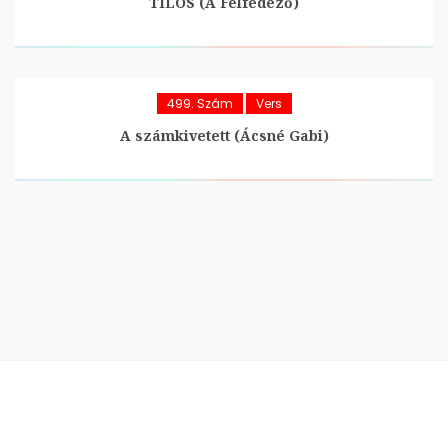
TILOS (A Felfedező)
499. Szám
Vers
A számkivetett (Ácsné Gabi)