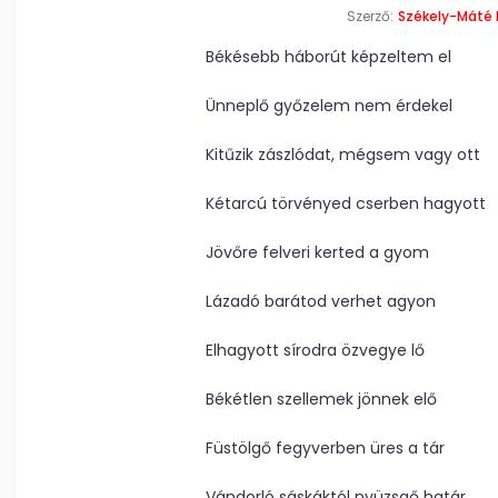
Szerző:
Székely-Máté 
Békésebb háborút képzeltem el
Ünneplő győzelem nem érdekel
Kitűzik zászlódat, mégsem vagy ott
Kétarcú törvényed cserben hagyott
Jövőre felveri kerted a gyom
Lázadó barátod verhet agyon
Elhagyott sírodra özvegye lő
Békétlen szellemek jönnek elő
Füstölgő fegyverben üres a tár
Vándorló sáskáktól nyüzsgő határ