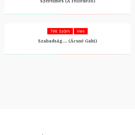
Szerelmes (A Felfedező)
798. Szám
Vers
Szabadság…. (Ácsné Gabi)