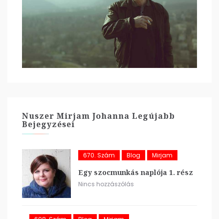
Nuszer Mirjam Johanna Legújabb
Bejegyzései
670. Szám
Blog
Mirjam
Egy szocmunkás naplója 1. rész
Nincs hozzászólás