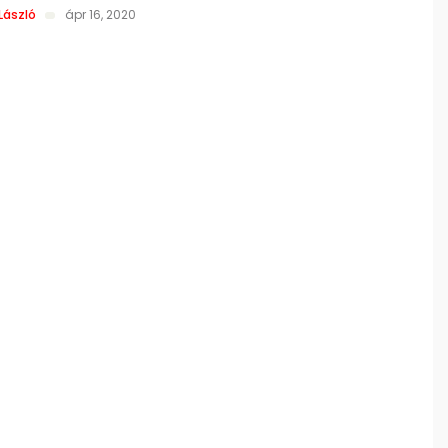
László
ápr 16, 2020