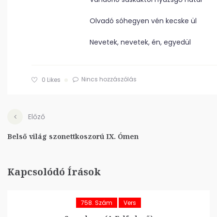
Olvadó sóhegyen vén kecske ül
Nevetek, nevetek, én, egyedül
Nincs hozzászólás
0
Likes
Előző
Belső világ szonettkoszorú IX. Ómen
Kapcsolódó Írások
758. Szám
Vers