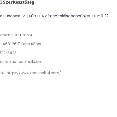
l Szerkesztőség
 Budapest, VII., Kürt u. 4 címen találsz bennünket. H-P: 9-12-
apest Kürt utca 4.
0-468-2617 Kepe Róbert
 322-3423
kul kukac fedelnelkul.hu
nk:
https://www.fedelnelkul.com/