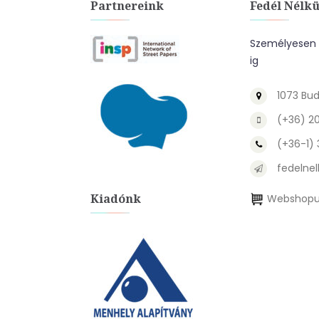
Partnereink
Fedél Nélkü
Személyesen a
ig
1073 Bud
(+36) 2
(+36-1)
fedelnel
Kiadónk
Webshopu