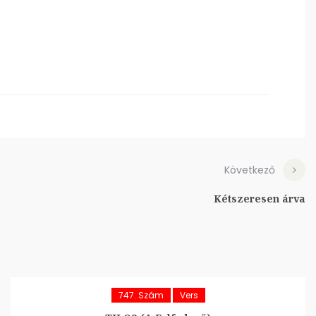
Következő
Kétszeresen árva
747. Szám
Vers