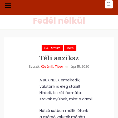
Fedél nélkül
641. Szám
Vers
Téli anziksz
Szerző:
Kővári K. Tibor
ápr 15, 2020
A BUXINDEX emelkedik,
valutánk is elég stabil!
Hirdeti, ki szót formálja:
szavak nyúlnak, mint a damil.
Hátsó sutban mállik létünk
a csörgő valuták mögött.