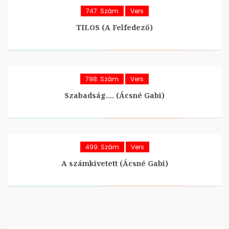
747. Szám
Vers
TILOS (A Felfedező)
798. Szám
Vers
Szabadság…. (Ácsné Gabi)
499. Szám
Vers
A számkivetett (Ácsné Gabi)