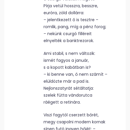
Pírja vetül hosszra, besszre,
euróra, zöld dollárra:
– jelentkezett ő is tesztre –
romlik, pang, míg a pénz forog;
– nekünk csurgó filléreit
elnyelték a banktrezorok.
Ami stabil, s nem változik:
ismét fagyos a január,
s a kopott kabátban is?
– ki benne van, ő nem számít –
elüldözte már a pad is.
Nejlonszatyrát sétáltatja:
szelek fútta vándorutca
ráégett a retinára.
Viszi fagytól cserzett bőrét,
megy csapolni modern kornak
sínen futó ingyen hőjét: –