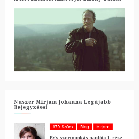
Nuszer Mirjam Johanna Legújabb
Bejegyzései
670. Szám
Blog
Mirjam
Egy szocmunkás naplója 1. rész