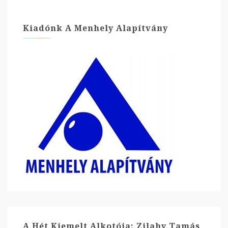
Kiadónk A Menhely Alapítvány
A Hét Kiemelt Alkotója: Zilahy Tamás