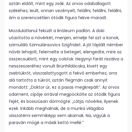
aztán eldőlt, mint egy zsák. Az orvos odaballagott
székéhez, leült, onnan vezényelt, felállni, felállni, felállni,
ám a szerencsétlen ötödik figura fekve maradt.
Mozdulatlanul feküdt a linóleum padlón. A doki
utasította a nővérkét, menjen, emelje fel azt a konok,
szimuláló Szimulánsovics Szigfridet. A jól táplált némber
nővér lehajolt, felemelte a beteget, elengedte, mire az
összecsuklott, mint egy colstok. Hegynyi farát riszálva a
nesszeszeréhez vonult Brünhildácska, kivett egy
zsebtükröt, visszaslattyogott a fekvő emberhez, orra
alá tartotta a tükröt, aztán flegmán csak annyit
mondott: „Doktor úr, ez a pasas megkrepált”. Az orvos
odament, cipője orrával megpöckölte az ötödik figura
fejét, és bosszúsan dörmögte: „Látja, nővérke, ilyenek
ezek. Inkább meghalnak, de a munka világába
visszatérni semmiképp sem akarnak. Na, vigyük a
paraván mögé a másik kettő mellé.”