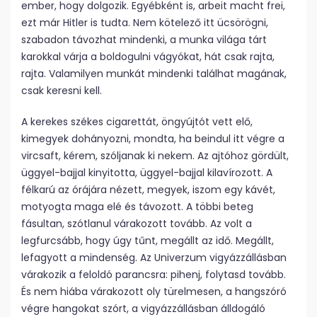
ember, hogy dolgozik. Egyébként is, arbeit macht frei,
ezt már Hitler is tudta. Nem kötelező itt ücsörögni,
szabadon távozhat mindenki, a munka világa tárt
karokkal várja a boldogulni vágyókat, hát csak rajta,
rajta. Valamilyen munkát mindenki találhat magának,
csak keresni kell.
A kerekes székes cigarettát, öngyújtót vett elő,
kimegyek dohányozni, mondta, ha beindul itt végre a
vircsaft, kérem, szóljanak ki nekem. Az ajtóhoz gördült,
üggyel-bajjal kinyitotta, üggyel-bajjal kilavírozott. A
félkarú az órájára nézett, megyek, iszom egy kávét,
motyogta maga elé és távozott. A többi beteg
fásultan, szótlanul várakozott tovább. Az volt a
legfurcsább, hogy úgy tűnt, megállt az idő. Megállt,
lefagyott a mindenség. Az Univerzum vigyázzállásban
várakozik a feloldó parancsra: pihenj, folytasd tovább.
És nem hiába várakozott oly türelmesen, a hangszóró
végre hangokat szórt, a vigyázzállásban álldogáló