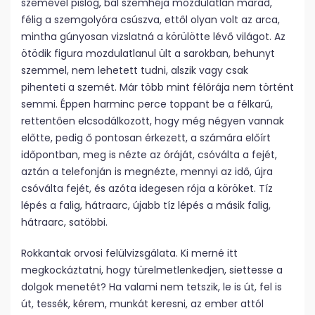
szemével pislog, bal szemhéja mozdulatlan marad,
félig a szemgolyóra csúszva, ettől olyan volt az arca,
mintha gúnyosan vizslatná a körülötte lévő világot. Az
ötödik figura mozdulatlanul ült a sarokban, behunyt
szemmel, nem lehetett tudni, alszik vagy csak
pihenteti a szemét. Már több mint félórája nem történt
semmi. Éppen harminc perce toppant be a félkarú,
rettentően elcsodálkozott, hogy még négyen vannak
előtte, pedig ő pontosan érkezett, a számára előírt
időpontban, meg is nézte az óráját, csóválta a fejét,
aztán a telefonján is megnézte, mennyi az idő, újra
csóválta fejét, és azóta idegesen rója a köröket. Tíz
lépés a falig, hátraarc, újabb tíz lépés a másik falig,
hátraarc, satöbbi.
Rokkantak orvosi felülvizsgálata. Ki merné itt
megkockáztatni, hogy türelmetlenkedjen, siettesse a
dolgok menetét? Ha valami nem tetszik, le is út, fel is
út, tessék, kérem, munkát keresni, az ember attól