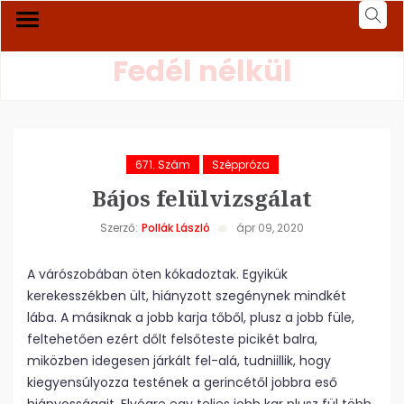
Fedél nélkül
671. Szám
Széppróza
Bájos felülvizsgálat
Szerző:
Pollák László
ápr 09, 2020
A várószobában öten kókadoztak. Egyikük
kerekesszékben ült, hiányzott szegénynek mindkét
lába. A másiknak a jobb karja tőből, plusz a jobb füle,
feltehetően ezért dőlt felsőteste picikét balra,
miközben idegesen járkált fel-alá, tudniillik, hogy
kiegyensúlyozza testének a gerincétől jobbra eső