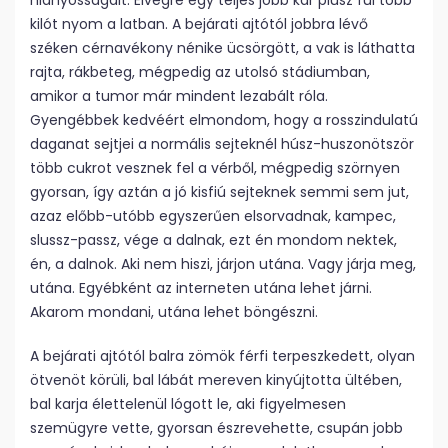
hiányosságait. Elvégre egy teljes jobb kar plusz fül több
kilót nyom a latban. A bejárati ajtótól jobbra lévő
széken cérnavékony nénike ücsörgött, a vak is láthatta
rajta, rákbeteg, mégpedig az utolsó stádiumban,
amikor a tumor már mindent lezabált róla.
Gyengébbek kedvéért elmondom, hogy a rosszindulatú
daganat sejtjei a normális sejteknél húsz-huszonötször
több cukrot vesznek fel a vérből, mégpedig szörnyen
gyorsan, így aztán a jó kisfiú sejteknek semmi sem jut,
azaz előbb-utóbb egyszerűen elsorvadnak, kampec,
slussz-passz, vége a dalnak, ezt én mondom nektek,
én, a dalnok. Aki nem hiszi, járjon utána. Vagy járja meg,
utána. Egyébként az interneten utána lehet járni.
Akarom mondani, utána lehet böngészni.
A bejárati ajtótól balra zömök férfi terpeszkedett, olyan
ötvenöt körüli, bal lábát mereven kinyújtotta ültében,
bal karja élettelenül lógott le, aki figyelmesen
szemügyre vette, gyorsan észrevehette, csupán jobb