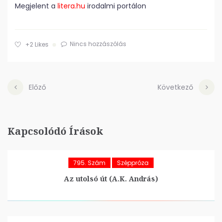
Megjelent a
litera.hu
irodalmi portálon
Nincs hozzászólás
+2
Likes
Előző
Következő
Kapcsolódó Írások
795. Szám
Széppróza
Az utolsó út (A.K. András)