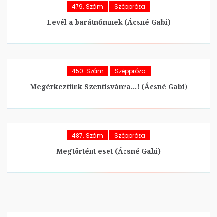
479. Szám
Széppróza
Levél a barátnőmnek (Ácsné Gabi)
450. Szám
Széppróza
Megérkeztünk Szentisvánra…! (Ácsné Gabi)
487. Szám
Széppróza
Megtörtént eset (Ácsné Gabi)