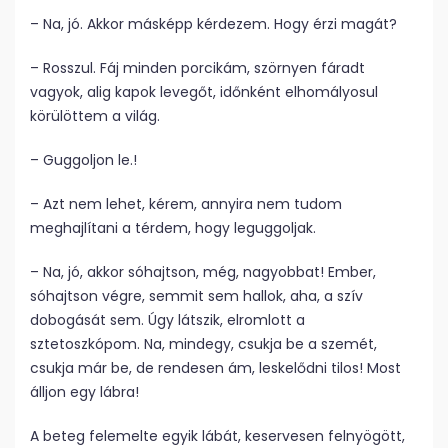
– Na, jó. Akkor másképp kérdezem. Hogy érzi magát?
– Rosszul. Fáj minden porcikám, szörnyen fáradt
vagyok, alig kapok levegőt, időnként elhomályosul
körülöttem a világ.
– Guggoljon le.!
– Azt nem lehet, kérem, annyira nem tudom
meghajlítani a térdem, hogy leguggoljak.
– Na, jó, akkor sóhajtson, még, nagyobbat! Ember,
sóhajtson végre, semmit sem hallok, aha, a szív
dobogását sem. Úgy látszik, elromlott a
sztetoszkópom. Na, mindegy, csukja be a szemét,
csukja már be, de rendesen ám, leskelődni tilos! Most
álljon egy lábra!
A beteg felemelte egyik lábát, keservesen felnyögött,