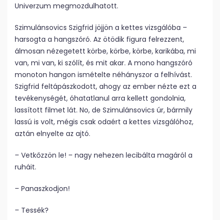
Univerzum megmozdulhatott.
Szimulánsovics Szigfrid jöjjön a kettes vizsgálóba –
harsogta a hangszóró. Az ötödik figura felrezzent,
álmosan nézegetett körbe, körbe, körbe, karikába, mi
van, mi van, ki szólít, és mit akar. A mono hangszóró
monoton hangon ismételte néhányszor a felhívást.
Szigfrid feltápászkodott, ahogy az ember nézte ezt a
tevékenységét, óhatatlanul arra kellett gondolnia,
lassított filmet lát. No, de Szimulánsovics úr, bármily
lassú is volt, mégis csak odaért a kettes vizsgálóhoz,
aztán elnyelte az ajtó.
– Vetkőzzön le! – nagy nehezen lecibálta magáról a
ruháit.
– Panaszkodjon!
– Tessék?