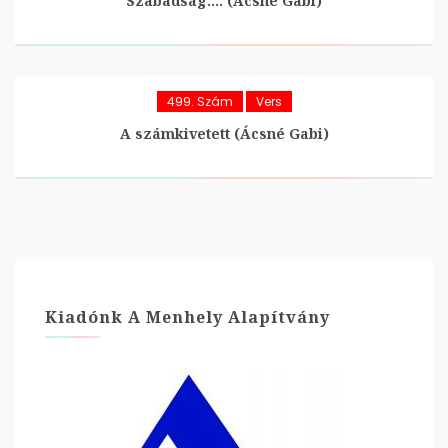
Szabadság…. (Ácsné Gabi)
499. Szám
Vers
A számkivetett (Ácsné Gabi)
Kiadónk A Menhely Alapítvány