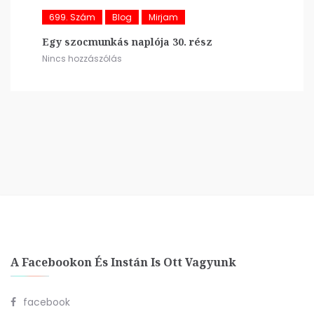
699. Szám
Blog
Mirjam
Egy szocmunkás naplója 30. rész
Nincs hozzászólás
A Facebookon És Instán Is Ott Vagyunk
facebook