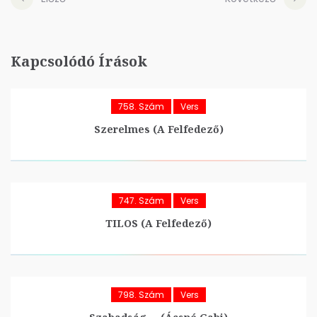
Kapcsolódó Írások
758. Szám
Vers
Szerelmes (A Felfedező)
747. Szám
Vers
TILOS (A Felfedező)
798. Szám
Vers