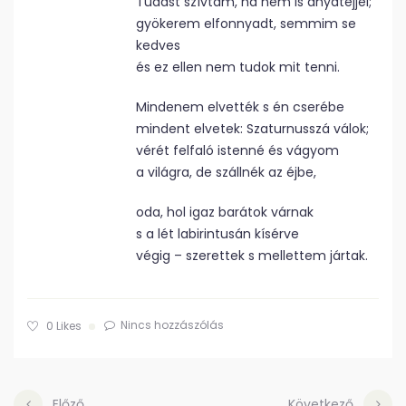
Tudást szívtam, ha nem is anyatejjel;
gyökerem elfonnyadt, semmim se
kedves
és ez ellen nem tudok mit tenni.
Mindenem elvették s én cserébe
mindent elvetek: Szaturnusszá válok;
vérét felfaló istenné és vágyom
a világra, de szállnék az éjbe,
oda, hol igaz barátok várnak
s a lét labirintusán kísérve
végig – szerettek s mellettem jártak.
Nincs hozzászólás
0
Likes
Előző
Következő