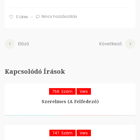
Nincs hozzászólás
0
Likes
Előző
Következő
Kapcsolódó Írások
758. Szám
Vers
Szerelmes (A Felfedező)
747. Szám
Vers