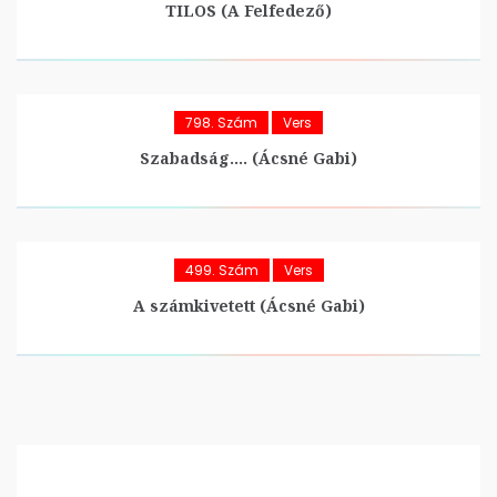
TILOS (A Felfedező)
798. Szám
Vers
Szabadság…. (Ácsné Gabi)
499. Szám
Vers
A számkivetett (Ácsné Gabi)