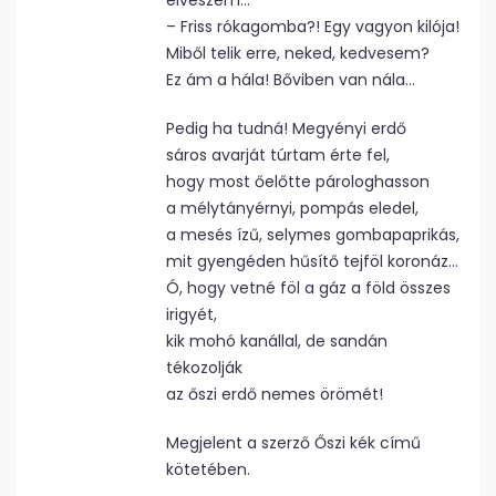
elveszem…
– Friss rókagomba?! Egy vagyon kilója!
Miből telik erre, neked, kedvesem?
Ez ám a hála! Bőviben van nála…
Pedig ha tudná! Megyényi erdő
sáros avarját túrtam érte fel,
hogy most őelőtte párologhasson
a mélytányérnyi, pompás eledel,
a mesés ízű, selymes gombapaprikás,
mit gyengéden hűsítő tejföl koronáz…
Ó, hogy vetné föl a gáz a föld összes
irigyét,
kik mohó kanállal, de sandán
tékozolják
az őszi erdő nemes örömét!
Megjelent a szerző Őszi kék című
kötetében.