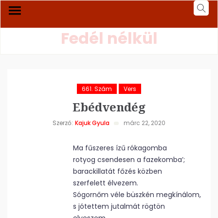
Fedél nélkül
661. Szám
Vers
Ebédvendég
Szerző:
Kajuk Gyula
márc 22, 2020
Ma fűszeres ízű rókagomba
rotyog csendesen a fazekomba’;
barackillatát főzés közben
szerfelett élvezem.
Sógornőm véle büszkén megkínálom,
s jótettem jutalmát rögtön