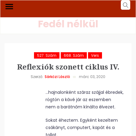
Fedél nélkül
527. Szám
668. Szám
Vers
Reflexiók szonett ciklus IV.
Szerző:
Sárközi László
márc 03, 2020
…hajnalonként száraz szájjal ébredek,
rögtön a kávé jár az eszemben
nem a barátnőm kínálta élvezet.
Sokat éheztem. Egyként kezeltem
csákányt, computert, kapát és a
tollat.