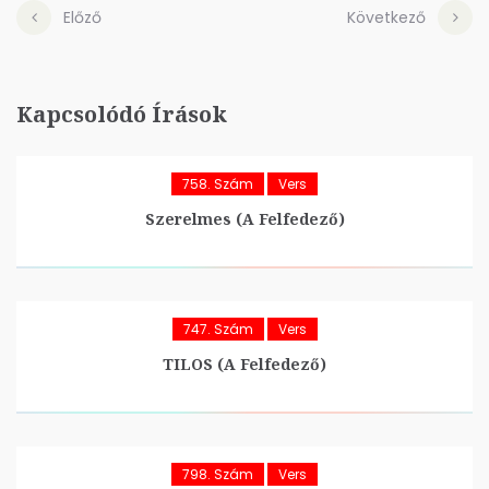
Előző
Következő
Kapcsolódó Írások
758. Szám
Vers
Szerelmes (A Felfedező)
747. Szám
Vers
TILOS (A Felfedező)
798. Szám
Vers