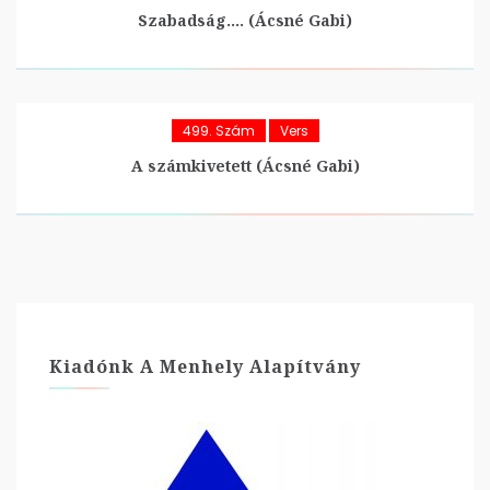
Szabadság…. (Ácsné Gabi)
499. Szám
Vers
A számkivetett (Ácsné Gabi)
Kiadónk A Menhely Alapítvány