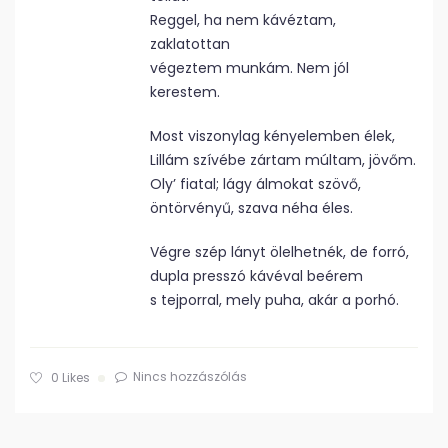
Reggel, ha nem kávéztam,
zaklatottan
végeztem munkám. Nem jól
kerestem.
Most viszonylag kényelemben élek,
Lillám szívébe zártam múltam, jövőm.
Oly’ fiatal; lágy álmokat szövő,
öntörvényű, szava néha éles.
Végre szép lányt ölelhetnék, de forró,
dupla presszó kávéval beérem
s tejporral, mely puha, akár a porhó.
Nincs hozzászólás
0
Likes