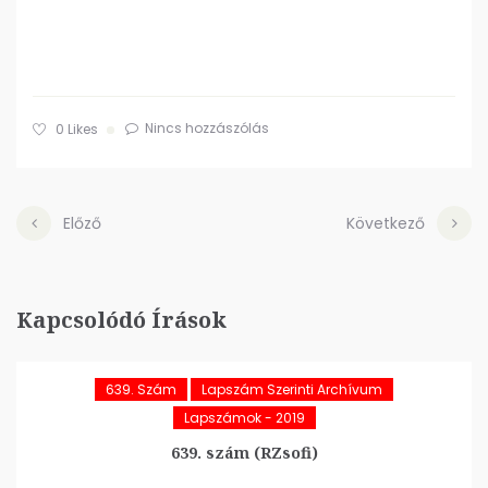
Nincs hozzászólás
0
Likes
Előző
Következő
Kapcsolódó Írások
639. Szám
Lapszám Szerinti Archívum
Lapszámok - 2019
639. szám (RZsofi)