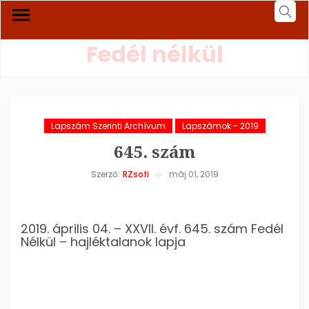
Fedél nélkül
Lapszám Szerinti Archívum
Lapszámok - 2019
645. szám
Szerző:
RZsofi
máj 01, 2019
2019. április 04. – XXVII. évf. 645. szám Fedél
Nélkül – hajléktalanok lapja