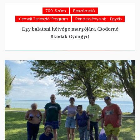
709. Szám
Beszámoló
Kiemelt Terjesztői Program
Rendezvényeink - Egyéb
Egy balatoni hétvége margójára (Bodorné
Skodák Gyöngyi)