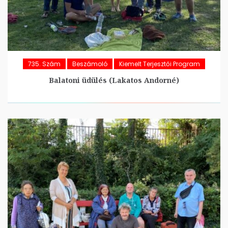
735. Szám
Beszámoló
Kiemelt Terjesztői Program
Balatoni üdülés (Lakatos Andorné)