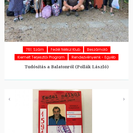
761. Szám
Fedél Nélkül Klub
Beszámoló
Kiemelt Terjesztői Program
Rendezvényeink - Egyéb
Tudósítás a Balatonról (Pollák László)