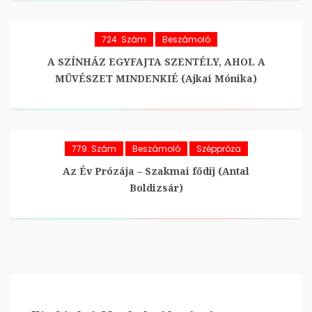
724. Szám
Beszámoló
A SZÍNHÁZ EGYFAJTA SZENTÉLY, AHOL A
MŰVÉSZET MINDENKIÉ (Ajkai Mónika)
779. Szám
Beszámoló
Széppróza
Az Év Prózája – Szakmai fődíj (Antal
Boldizsár)