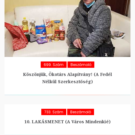
699. Szám
Beszámoló
Köszönjük, Ökotárs Alapítvány! (A Fedél
Nélkül Szerkesztőség)
733. Szám
Beszámoló
10. LAKÁSMENET (A Város Mindenkié)