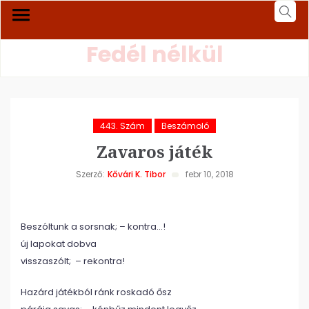
Fedél nélkül
443. Szám
Beszámoló
Zavaros játék
Szerző:
Kővári K. Tibor
febr 10, 2018
Beszóltunk a sorsnak; – kontra…!
új lapokat dobva
visszaszólt; – rekontra!
Hazárd játékból ránk roskadó ősz