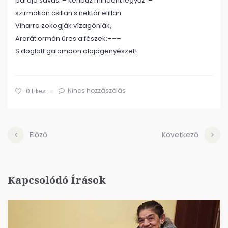
párája savas; – kénbűz mindent legyőz –
szirmokon csillan s nektár elillan.
Viharra zokogják vízagóniák,
Ararát ormán üres a fészek:–––
S döglött galambon olajágenyészet!
Nincs hozzászólás
0
Likes
Előző
Következő
Kapcsolódó Írások