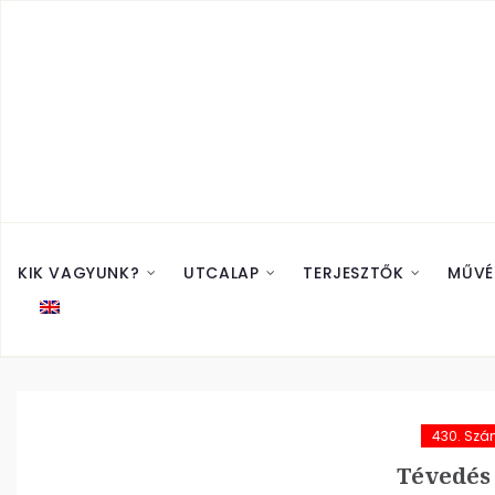
KIK VAGYUNK?
UTCALAP
TERJESZTŐK
MŰVÉ
430. Sz
Tévedés 