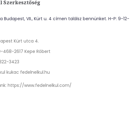
l Szerkesztőség
 Budapest, VII., Kürt u. 4 címen találsz bennünket. H-P: 9-12-
apest Kürt utca 4.
0-468-2617 Kepe Róbert
 322-3423
kul kukac fedelnelkul.hu
nk:
https://www.fedelnelkul.com/