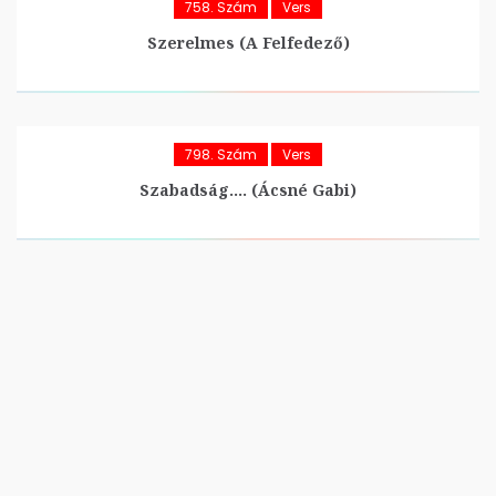
758. Szám
Vers
Szerelmes (A Felfedező)
798. Szám
Vers
Szabadság…. (Ácsné Gabi)