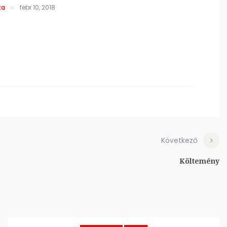
ta
febr 10, 2018
Következő
Költemény