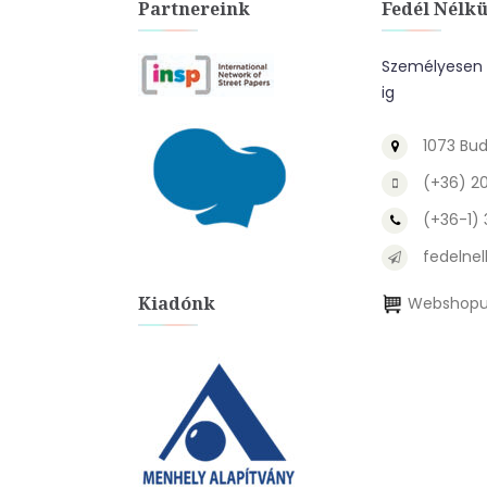
Partnereink
Fedél Nélkü
Személyesen a
ig
1073 Bud
(+36) 2
(+36-1)
fedelnel
Kiadónk
Webshopu