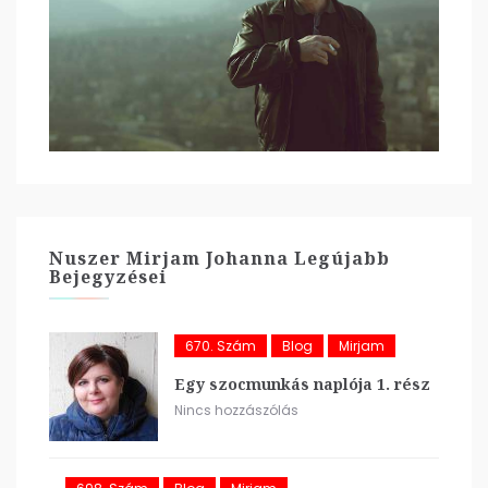
Nuszer Mirjam Johanna Legújabb
Bejegyzései
670. Szám
Blog
Mirjam
Egy szocmunkás naplója 1. rész
Nincs hozzászólás