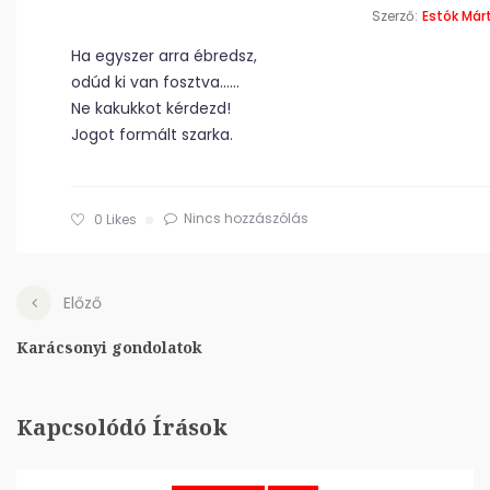
Szerző:
Estók Már
Ha egyszer arra ébredsz,
odúd ki van fosztva……
Ne kakukkot kérdezd!
Jogot formált szarka.
Nincs hozzászólás
0
Likes
Előző
Karácsonyi gondolatok
Kapcsolódó Írások