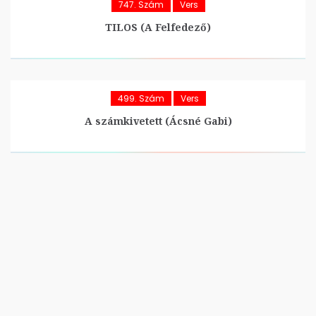
747. Szám
Vers
TILOS (A Felfedező)
499. Szám
Vers
A számkivetett (Ácsné Gabi)