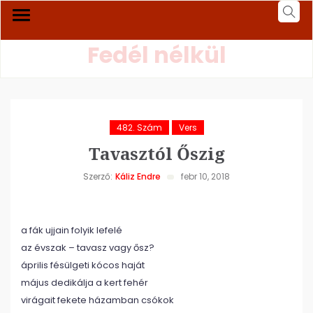
Fedél nélkül
482. Szám
Vers
Tavasztól Őszig
Szerző:
Káliz Endre
febr 10, 2018
a fák ujjain folyik lefelé
az évszak
–
tavasz vagy ősz?
április fésülgeti kócos haját
május dedikálja a kert fehér
virágait fekete házamban csókok