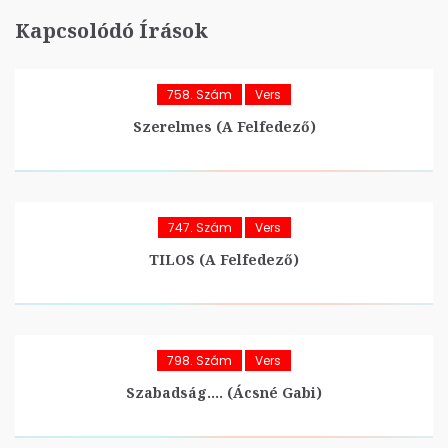
Kapcsolódó Írások
758. Szám
Vers
Szerelmes (A Felfedező)
747. Szám
Vers
TILOS (A Felfedező)
798. Szám
Vers
Szabadság…. (Ácsné Gabi)