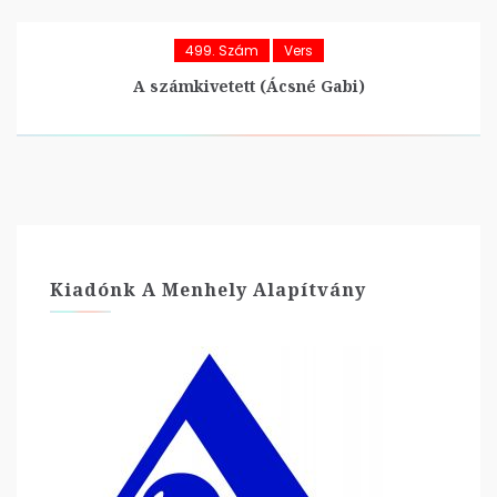
499. Szám
Vers
A számkivetett (Ácsné Gabi)
Kiadónk A Menhely Alapítvány