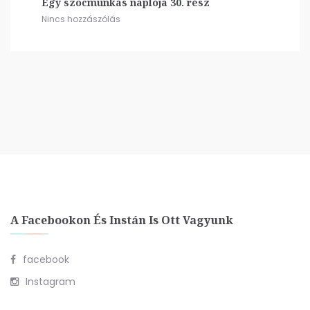
Egy szocmunkás naplója 30. rész
Nincs hozzászólás
A Facebookon És Instán Is Ott Vagyunk
facebook
Instagram