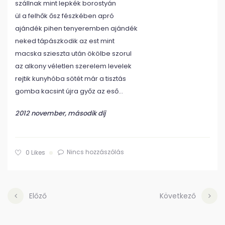
szállnak mint lepkék borostyán
ül a felhők ősz fészkében apró
ajándék pihen tenyeremben ajándék
neked tápászkodik az est mint
macska szieszta után ökölbe szorul
az alkony véletlen szerelem levelek
rejtik kunyhóba sötét már a tisztás
gomba kacsint újra győz az eső…
2012 november, második díj
Nincs hozzászólás
0
Likes
Előző
Következő