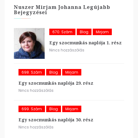
Nuszer Mirjam Johanna Legújabb
Bejegyzései
670. Szám
Blog
Mirjam
Egy szocmunkás naplója 1. rész
Nincs hozzászólás
698. Szám
Blog
Mirjam
Egy szocmunkás naplója 29. rész
Nincs hozzászólás
699. Szám
Blog
Mirjam
Egy szocmunkás naplója 30. rész
Nincs hozzászólás