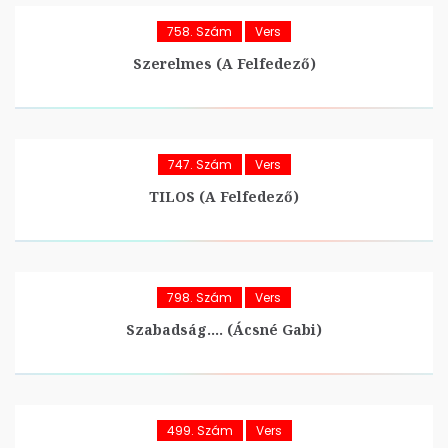
758. Szám
Vers
Szerelmes (A Felfedező)
747. Szám
Vers
TILOS (A Felfedező)
798. Szám
Vers
Szabadság…. (Ácsné Gabi)
499. Szám
Vers