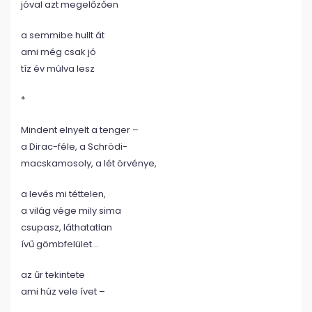
jóval azt megelőzően
a semmibe hullt át
ami még csak jó
tíz év múlva lesz
*
Mindent elnyelt a tenger –
a Dirac-féle, a Schrödi-
macskamosoly, a lét örvénye,
a levés mi téttelen,
a világ vége mily sima
csupasz, láthatatlan
ívű gömbfelület…
az űr tekintete
ami húz vele ívet –