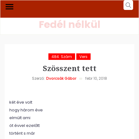
Fedél nélkül
484. Szám
Vers
Szösszent tett
Szerző:
Dvorcsák Gábor
febr 10, 2018
két éve volt
hogy három éve
elmúlt ami
öt évvel ezelőtt
történt s már