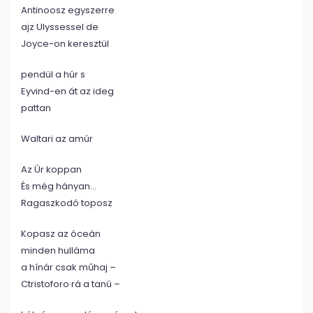
Antinoosz egyszerre
ajz Ulyssessel de
Joyce-on keresztül
pendül a húr s
Eyvind-en át az ideg
pattan
Waltari az amúr
Az Úr koppan
És még hányan…
Ragaszkodó toposz
Kopasz az óceán
minden hulláma
a hínár csak műhaj –
Ctristoforo rá a tanú –