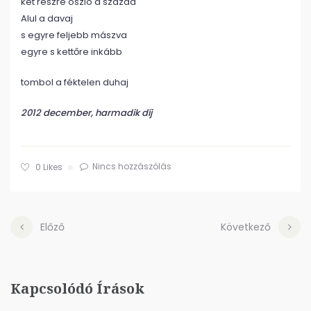
két részre oszló a század
Alul a davaj
s egyre feljebb mászva
egyre s kettőre inkább
tombol a féktelen duhaj
2012 december, harmadik díj
Nincs hozzászólás
0
Likes
Előző
Következő
Kapcsolódó Írások