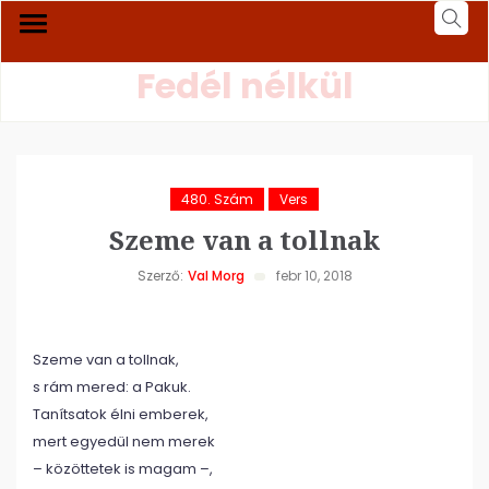
Fedél nélkül
480. Szám
Vers
Szeme van a tollnak
Szerző:
Val Morg
febr 10, 2018
Szeme van a tollnak,
s rám mered: a Pakuk.
Tanítsatok élni emberek,
mert egyedül nem merek
– közöttetek is magam –,