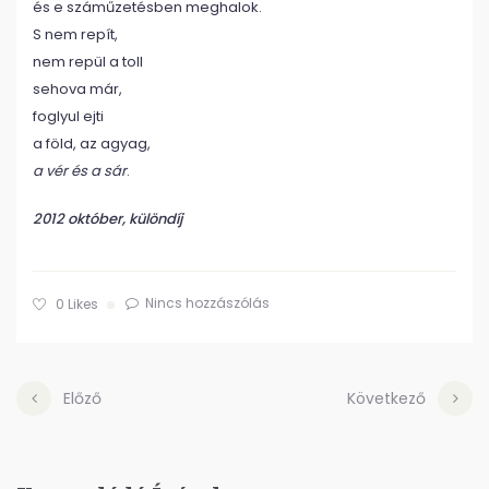
és e száműzetésben meghalok.
S nem repít,
nem repül a toll
sehova már,
foglyul ejti
a föld, az agyag,
a vér és a sár
.
2012 október, különdíj
Nincs hozzászólás
0
Likes
Előző
Következő