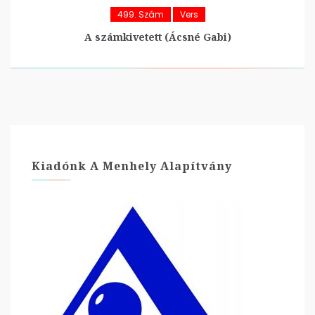
499. Szám
Vers
A számkivetett (Ácsné Gabi)
Kiadónk A Menhely Alapítvány