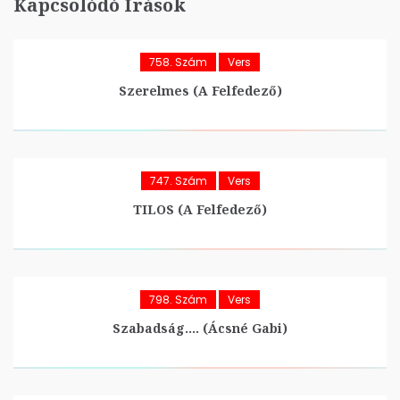
Kapcsolódó Írások
758. Szám
Vers
Szerelmes (A Felfedező)
747. Szám
Vers
TILOS (A Felfedező)
798. Szám
Vers
Szabadság…. (Ácsné Gabi)