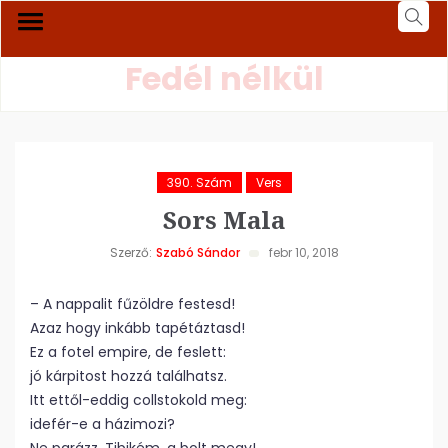
Fedél nélkül
390. Szám
Vers
Sors Mala
Szerző:
Szabó Sándor
febr 10, 2018
– A nappalit fűzöldre festesd!
Azaz hogy inkább tapétáztasd!
Ez a fotel empire, de feslett:
jó kárpitost hozzá találhatsz.
Itt ettől-eddig collstokold meg:
idefér-e a házimozi?