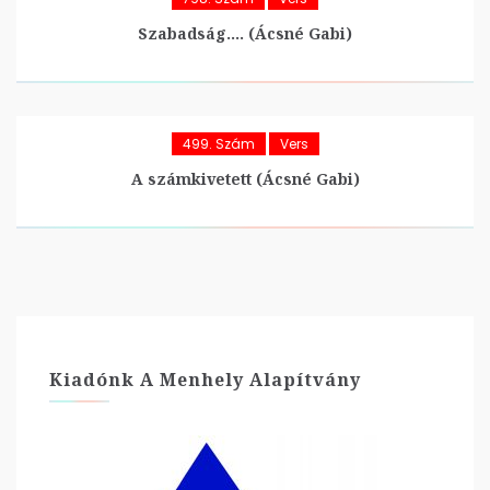
Szabadság…. (Ácsné Gabi)
499. Szám
Vers
A számkivetett (Ácsné Gabi)
Kiadónk A Menhely Alapítvány