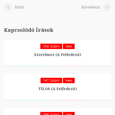
Előző
Következő
Kapcsolódó Írások
758. Szám
Vers
Szerelmes (A Felfedező)
747. Szám
Vers
TILOS (A Felfedező)
798. Szám
Vers