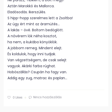
Ne parázz, Tibikém, a bolt megy!
Aztán Marokkó és Mallorca.
Eladósodás. Ikerszülés.
S hipp-hopp szerelmes lett a Zsoltba!
Az úgy ért mint az áramütés…
A lakás – övé. Boltom bedöglött.
A nővérem lök néha kosztot,
ha nem, a kukába könyöklök.
A jobbom remeg. Mindent elejt.
És koldulok, hogy inni tudjak.
Van végzettségem, de csak selejt
vagyok. Akárki farba rúghat.
Hobószállás? Csupán ha fagy van.
Addig egy zug, matrac és paplan…
Nincs hozzászólás
0
Likes